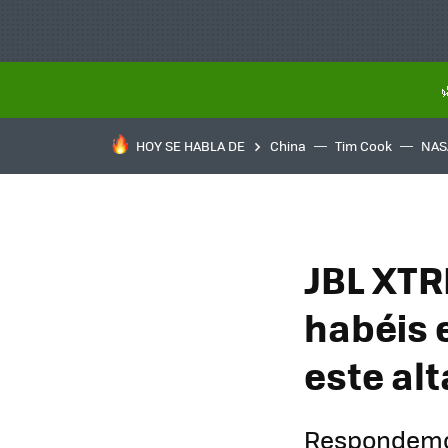
HOY SE HABLA DE
China
Tim Cook
NAS
JBL XTR
habéis 
este alt
Respondemos