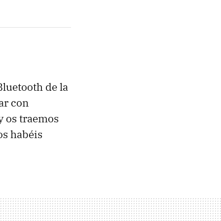
Bluetooth de la
tar con
 y os traemos
os habéis