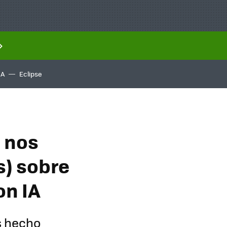
IA
Eclipse
 nos
s) sobre
on IA
s hecho