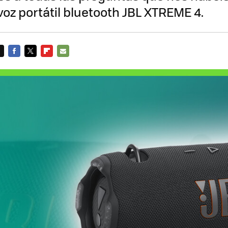
avoz portátil bluetooth JBL XTREME 4.
FACEBOOK
TWITTER
FLIPBOARD
E-
MAIL