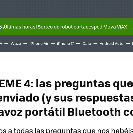
🌿¡Últimas horas! Sorteo de robot cortacésped Mova ViAX
A
Waze
iPhone Air
iPhone 17
Café
Android Auto
EME 4: las preguntas que
enviado (y sus respuesta
avoz portátil Bluetooth c
 a todas las preguntas que nos habéi