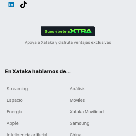
Wh
Twit
Fac
You
Inst
Tele
RSS
Flip
ats
ter
ebo
tub
agr
gra
boa
Link
Tikt
App
ok
e
am
m
rd
edI
ok
Suscríbete a
n
Apoya a Xataka y disfruta ventajas exclusivas
En Xataka hablamos de...
Streaming
Análisis
Espacio
Móviles
Energía
Xataka Movilidad
Apple
Samsung
Inteligencia artificial
China