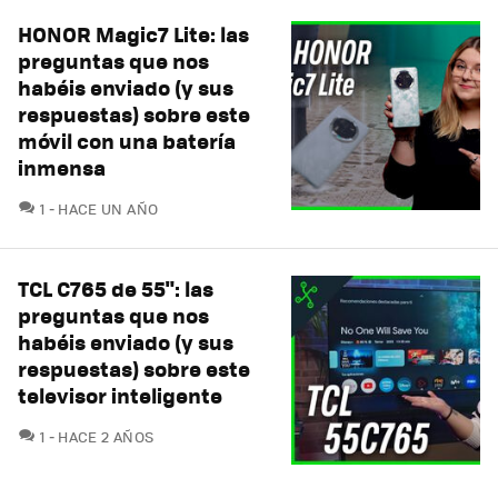
HONOR Magic7 Lite: las
preguntas que nos
habéis enviado (y sus
respuestas) sobre este
móvil con una batería
inmensa
COMENTARIOS
1
HACE UN AÑO
TCL C765 de 55": las
preguntas que nos
habéis enviado (y sus
respuestas) sobre este
televisor inteligente
COMENTARIOS
1
HACE 2 AÑOS