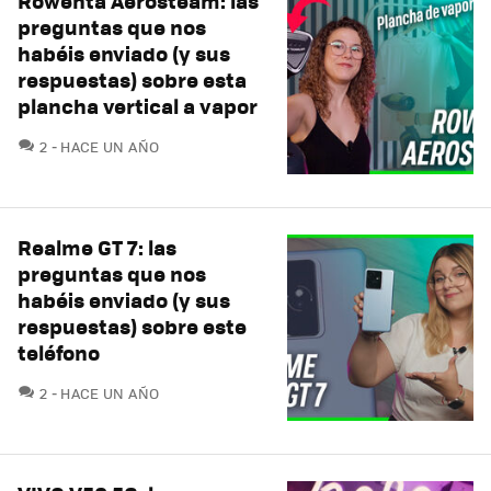
Rowenta Aerosteam: las
preguntas que nos
habéis enviado (y sus
respuestas) sobre esta
plancha vertical a vapor
COMENTARIOS
2
HACE UN AÑO
Realme GT 7: las
preguntas que nos
habéis enviado (y sus
respuestas) sobre este
teléfono
COMENTARIOS
2
HACE UN AÑO