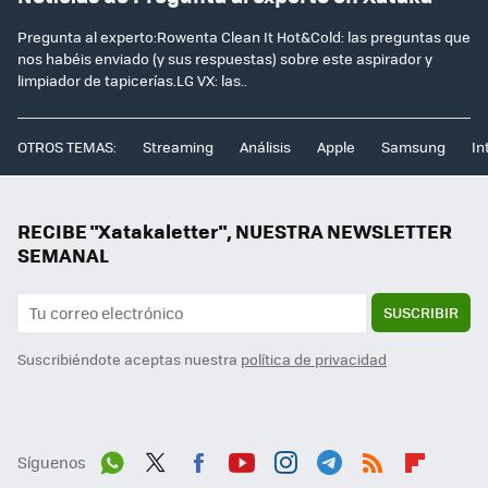
Pregunta al experto:Rowenta Clean It Hot&Cold: las preguntas que
nos habéis enviado (y sus respuestas) sobre este aspirador y
limpiador de tapicerías.LG VX: las..
OTROS TEMAS:
Streaming
Análisis
Apple
Samsung
In
RECIBE "Xatakaletter", NUESTRA NEWSLETTER
SEMANAL
SUSCRIBIR
Suscribiéndote aceptas nuestra
política de privacidad
Síguenos