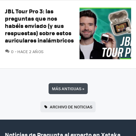
JBL Tour Pro 3: las
preguntas que nos
habéis enviado (y sus
respuestas) sobre estos
auriculares inalámbricos
COMENTARIOS
0
HACE 2 AÑOS
MÁS ANTIGUAS
»
ARCHIVO DE NOTICIAS
Noticias de Pregunta al experto en Xataka