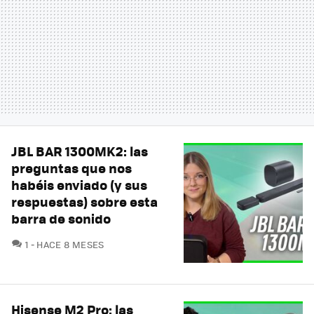
JBL BAR 1300MK2: las
preguntas que nos
habéis enviado (y sus
respuestas) sobre esta
barra de sonido
COMENTARIOS
1
HACE 8 MESES
Hisense M2 Pro: las