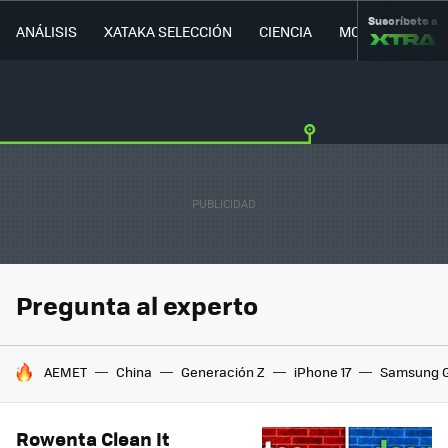
Suscríbete a
ANÁLISIS
XATAKA SELECCIÓN
CIENCIA
MOVILIDAD
Pregunta al experto
HOY SE HABLA DE
AEMET
China
Generación Z
iPhone 17
Samsung G
Rowenta Clean It