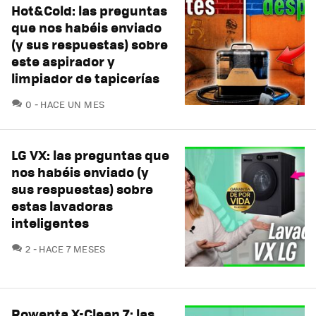
Hot&Cold: las preguntas
que nos habéis enviado
(y sus respuestas) sobre
este aspirador y
limpiador de tapicerías
COMENTARIOS
0
HACE UN MES
LG VX: las preguntas que
nos habéis enviado (y
sus respuestas) sobre
estas lavadoras
inteligentes
COMENTARIOS
2
HACE 7 MESES
Rowenta X-Clean 7: las