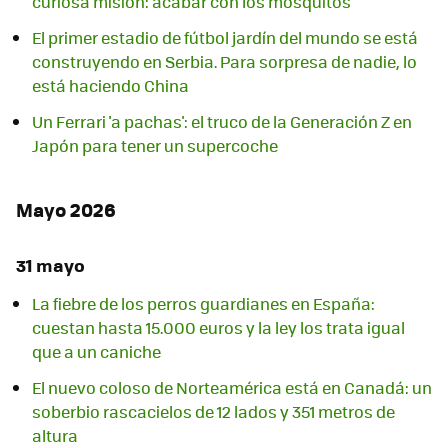
curiosa misión: acabar con los mosquitos
El primer estadio de fútbol jardín del mundo se está
construyendo en Serbia. Para sorpresa de nadie, lo
está haciendo China
Un Ferrari 'a pachas': el truco de la Generación Z en
Japón para tener un supercoche
Mayo 2026
31 mayo
La fiebre de los perros guardianes en España:
cuestan hasta 15.000 euros y la ley los trata igual
que a un caniche
El nuevo coloso de Norteamérica está en Canadá: un
soberbio rascacielos de 12 lados y 351 metros de
altura