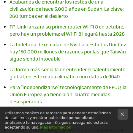
Acabamos de encontrar los restos de una
civilización de hace 5.000 años en Sudán. La clave:
260 tumbas en el desierto
TP-Link lanzará su primer router Wi-Fi 8 en octubre,
pero hay un problema: el Wi-Fi 8 llegará hasta 2028
La bofetada de realidad de Nvidia a Estados Unidos:
hay 150.000 millones de razones por las que Taiwán
sigue siendo intocable
La forma más sencilla de entender el calentamiento
global, en este mapa climático con datos de 1940
Para "independizarse" tecnológicamente de EEUU, la
Unión Europea ya tiene plan: cuatro medidas
desesperadas
Utilizamos cookies de terceros para generar estadísticas
28 mayo
de audiencia y mostrar publicidad personalizada
analizando tu navegación. Si sigues navegando estarás
aceptando su uso.
Más información
Primero el móvil, luego el coche y ahora la nevera y