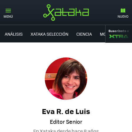
MENÚ
NUEVO
Suscríbete a
ANÁLISIS
XATAKA SELECCIÓN
CIENCIA
MOVILIDAD
Eva R. de Luis
Editor Senior
En Xataka desde
hace 8 años