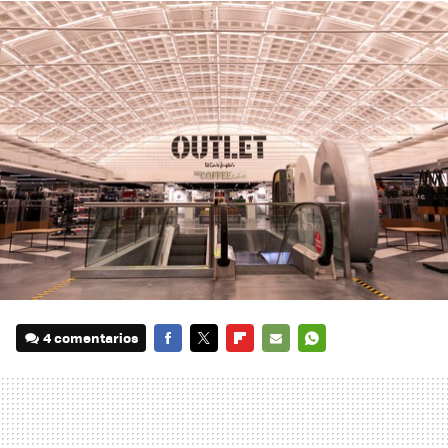
4 comentarios
FACEBOOK
TWITTER
FLIPBOARD
E-
WHATSAPP
MAIL