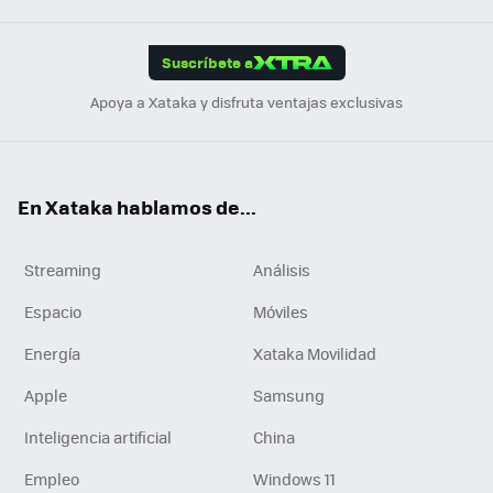
App
ok
e
am
m
rd
edI
ok
Suscríbete a
n
Apoya a Xataka y disfruta ventajas exclusivas
En Xataka hablamos de...
Streaming
Análisis
Espacio
Móviles
Energía
Xataka Movilidad
Apple
Samsung
Inteligencia artificial
China
Empleo
Windows 11