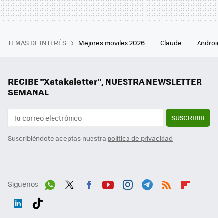
TEMAS DE INTERÉS
Mejores moviles 2026
Claude
Androi
RECIBE "Xatakaletter", NUESTRA NEWSLETTER
SEMANAL
SUSCRIBIR
Suscribiéndote aceptas nuestra
política de privacidad
Síguenos
Wh
Twit
Fac
You
Inst
Tele
RSS
Flip
ats
ter
ebo
tub
agr
gra
boa
Link
Tikt