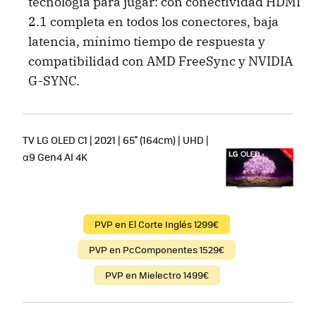
tecnología para jugar: con conectividad HDMI
2.1 completa en todos los conectores, baja
latencia, mínimo tiempo de respuesta y
compatibilidad con AMD FreeSync y NVIDIA
G-SYNC.
TV LG OLED C1 | 2021 | 65'' (164cm) | UHD |
α9 Gen4 AI 4K
PVP en El Corte Inglés 1299€
PVP en PcComponentes 1529€
PVP en Mielectro 1499€