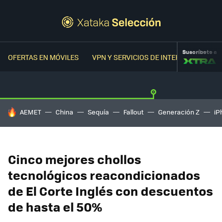
Suscríbete a
OFERTAS EN MÓVILES
VPN Y SERVICIOS DE INTERNET
OFER
HOY SE HABLA DE
AEMET
China
Sequía
Fallout
Generación Z
iP
Cinco mejores chollos
tecnológicos reacondicionados
de El Corte Inglés con descuentos
de hasta el 50%