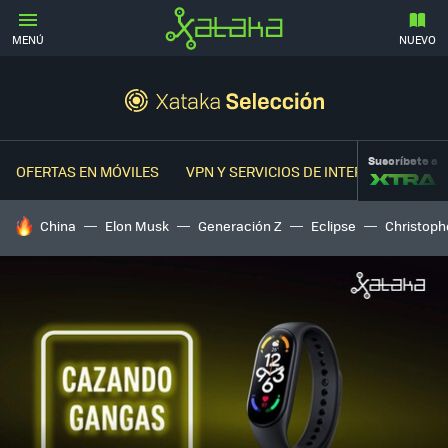
MENÚ
NUEVO
Suscríbete a
OFERTAS EN MÓVILES
VPN Y SERVICIOS DE INTERNET
OFER
HOY SE HABLA DE
China
Elon Musk
Generación Z
Eclipse
Christoph