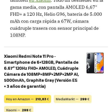
también
en Xiaomi
. Todo un bestseller en la
gama media, con pantalla AMOLED 6,67"
FHD+ a 120 Hz, Helio G96, batería de 5.000
mAh con carga rápida a 67W, cámara
cuádruple trasera con sensor principal de
108MP.
Xiaomi Redmi Note 11 Pro -
Smartphone de 6+128GB, Pantalla de
6.67” 120Hz FHD+ AMOLED, Cuádruple
Cámara de 108MP+8MP+2MP+2MP AI,
5000mAh, Graphite Gray (Versión ES
+ 3 años de garantía)
Hoy en Amazon —
210,83
€
MediaMarkt —
299
€
Xiaomi —
299
€