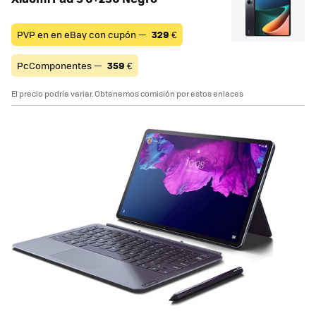
PVP en en eBay con cupón —
329
€
PcComponentes —
359
€
El precio podría variar. Obtenemos comisión por estos enlaces