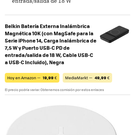
entrada/salida de 18 W
Belkin Batería Externa Inalámbrica
Magnética 10K (con MagSafe para la
Serie iPhone 14, Carga Inalámbrica de
7,5 W y Puerto USB-C PD de
entrada/salida de 18 W, Cable USB-C
a USB-C Incluido), Negra
Hoy en Amazon —
19,99
€
MediaMarkt —
49,99
€
El precio podría variar. Obtenemos comisión por estos enlaces