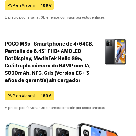
PVP en Xiaomi —
169
€
El precio podría variar. Obtenemos comisión por estos enlaces
POCO M5s - Smartphone de 4+64GB,
Pantalla de 6.43” FHD+ AMOLED
DotDisplay, MediaTek Helio G95,
Cuádruple cámara de 64MP con IA,
5000mAh, NFC, Gris (Versión ES + 3
años de garantía) sin cargador
PVP en Xiaomi —
189
€
El precio podría variar. Obtenemos comisión por estos enlaces