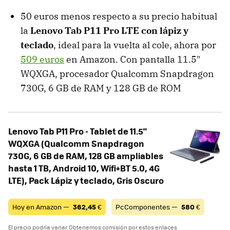
50 euros menos respecto a su precio habitual
la
Lenovo Tab P11 Pro LTE con lápiz y
teclado
, ideal para la vuelta al cole, ahora por
509 euros
en Amazon. Con pantalla 11.5"
WQXGA, procesador Qualcomm Snapdragon
730G, 6 GB de RAM y 128 GB de ROM
Lenovo Tab P11 Pro - Tablet de 11.5"
WQXGA (Qualcomm Snapdragon
730G, 6 GB de RAM, 128 GB ampliables
hasta 1 TB, Android 10, Wifi+BT 5.0, 4G
LTE), Pack Lápiz y teclado, Gris Oscuro
Hoy en Amazon —
362,45
€
PcComponentes —
580
€
El precio podría variar. Obtenemos comisión por estos enlaces