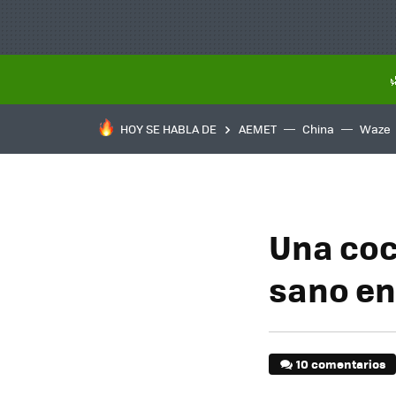
HOY SE HABLA DE
AEMET
China
Waze
Una coc
sano en 
10 comentarios