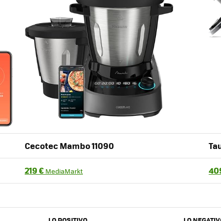
Cecotec Mambo 11090
Ta
219 €
40
MediaMarkt
LO POSITIVO
LO NEGATIV