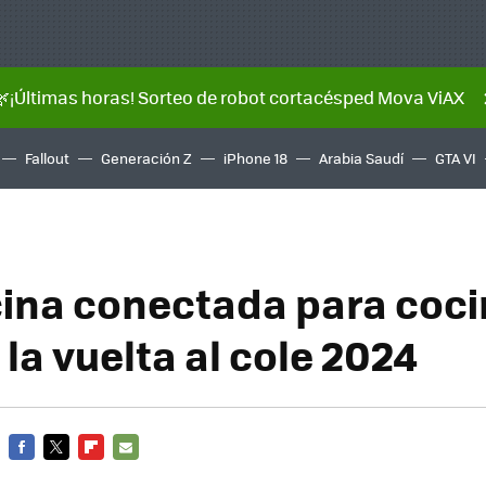
🌿¡Últimas horas! Sorteo de robot cortacésped Mova ViAX
Fallout
Generación Z
iPhone 18
Arabia Saudí
GTA VI
ina conectada para coc
la vuelta al cole 2024
FACEBOOK
TWITTER
FLIPBOARD
E-