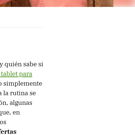
y quién sabe si
tablet para
o simplemente
 la rutina se
ión, algunas
que, en
ros
fertas