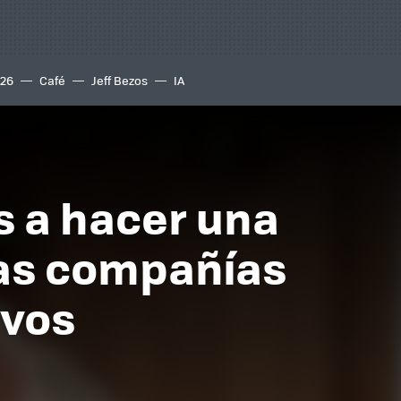
S26
Café
Jeff Bezos
IA
s a hacer una
las compañías
ivos