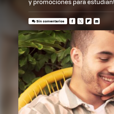
y promociones para estudiant
Sin comentarios
FACEBOOK
TWITTER
FLIPBOARD
E-
MAIL