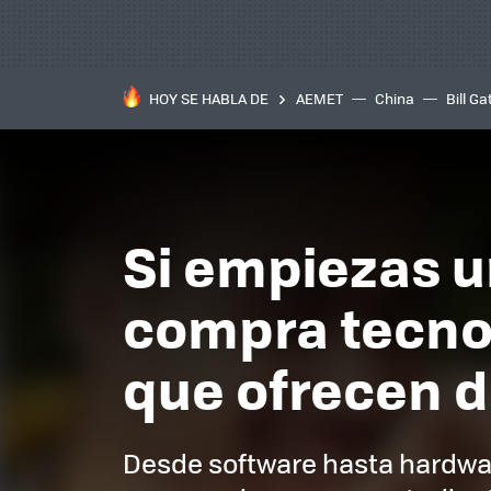
HOY SE HABLA DE
AEMET
China
Bill Ga
Si empiezas u
compra tecnol
que ofrecen 
Desde software hasta hardwar