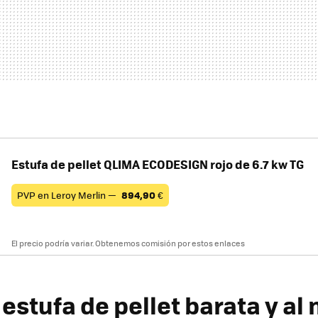
Estufa de pellet QLIMA ECODESIGN rojo de 6.7 kw TG
PVP en Leroy Merlin —
894,90
€
El precio podría variar. Obtenemos comisión por estos enlaces
estufa de pellet barata y al