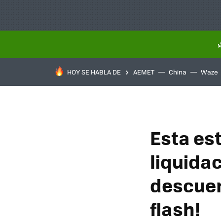
HOY SE HABLA DE
AEMET
China
Waze
Esta est
liquida
descuen
flash!