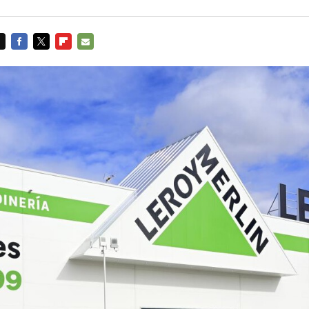
FACEBOOK
TWITTER
FLIPBOARD
E-
MAIL