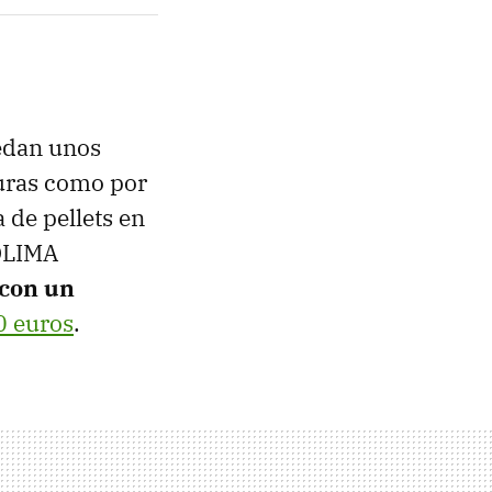
uedan unos
turas como por
 de pellets en
 QLIMA
 con un
0 euros
.