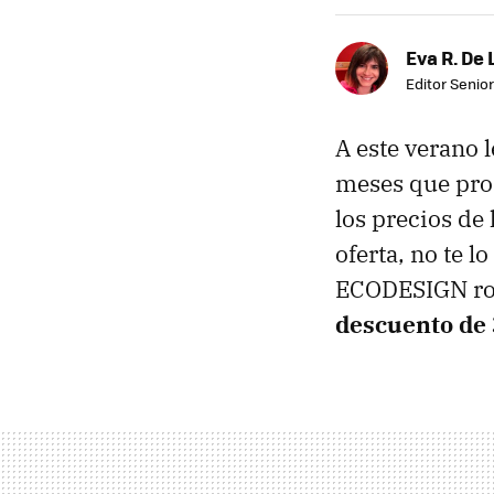
Eva R. De 
Editor Senior
A este verano 
meses que prom
los precios de
oferta, no te 
ECODESIGN roj
descuento de