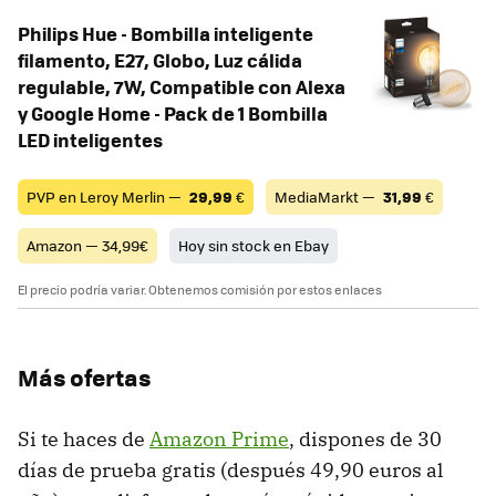
Philips Hue - Bombilla inteligente
filamento, E27, Globo, Luz cálida
regulable, 7W, Compatible con Alexa
y Google Home - Pack de 1 Bombilla
LED inteligentes
PVP en Leroy Merlin —
29,99
€
MediaMarkt —
31,99
€
Amazon — 34,99€
Hoy sin stock en Ebay
El precio podría variar. Obtenemos comisión por estos enlaces
Más ofertas
Si te haces de
Amazon Prime
, dispones de 30
días de prueba gratis (después 49,90 euros al