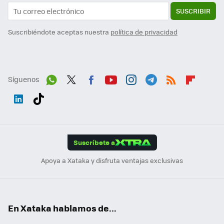
SUSCRIBIR
Suscribiéndote aceptas nuestra
política de privacidad
Síguenos
Wh
Twit
Fac
You
Inst
Tele
RSS
Flip
ats
ter
ebo
tub
agr
gra
boa
Link
Tikt
App
ok
e
am
m
rd
edI
ok
Suscríbete a
n
Apoya a Xataka y disfruta ventajas exclusivas
En Xataka hablamos de...