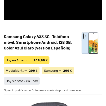
Samsung Galaxy A33 5G - Teléfono
móvil, Smartphone Android, 128 GB,
Color Azul Claro (Versión Española)
Hoy en Amazon —
289,99
€
MediaMarkt —
299
€
Samsung —
299
€
Hoy sin stock en Ebay
El precio podría variar. Obtenemos comisión por estos enlaces