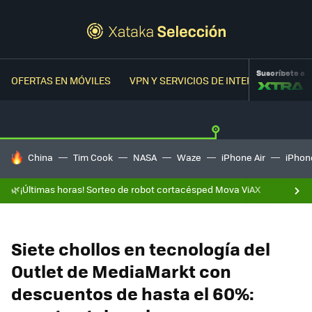
Suscríbete a
OFERTAS EN MÓVILES
VPN Y SERVICIOS DE INTERNET
OFER
HOY SE HABLA DE
China
Tim Cook
NASA
Waze
iPhone Air
iPhone
🌿¡Últimas horas! Sorteo de robot cortacésped Mova ViAX
Siete chollos en tecnología del
Outlet de MediaMarkt con
descuentos de hasta el 60%: