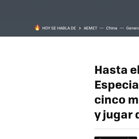
HOY SE HABLA DE
AEMET
China
Gener
Hasta e
Especia
cinco m
y jugar