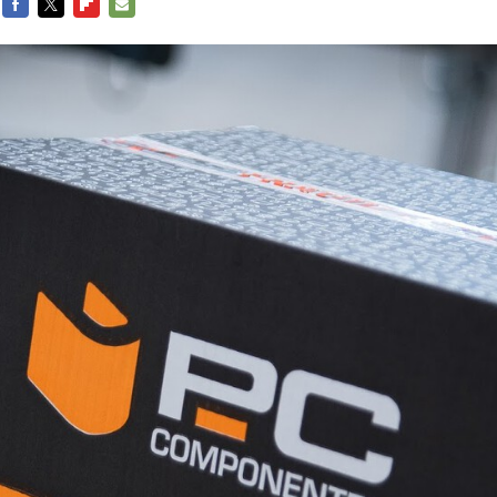
FACEBOOK
TWITTER
FLIPBOARD
E-
MAIL