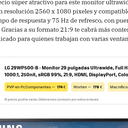
ecio súper atractivo para este monitor ultrawi
n resolución 2560 x 1080 pixeles y compatib
mpo de respuesta y 75 Hz de refresco, con pue
 Gracias a su formato 21:9 te cabrá más conte
dicado para quienes trabajan con varias ventan
LG 29WP500-B - Monitor 29 pulgadas Ultrawide, Full H
1000:1, 250nit, sRGB 99%, 21:9, HDMI, DisplayPort, Col
PVP en PcComponentes —
174
€
Worten —
179
€
Macnific
El precio podría variar. Obtenemos comisión por estos enlaces