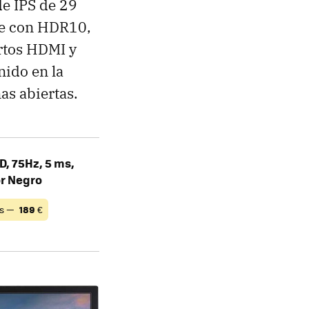
de IPS de 29
le con HDR10,
rtos HDMI y
nido en la
as abiertas.
D, 75Hz, 5 ms,
or Negro
os —
189
€