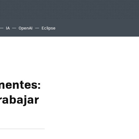
IA
OpenAI
Eclipse
nentes:
rabajar