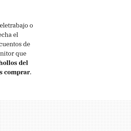
eletrabajo o
echa el
cuentos de
onitor que
hollos del
es comprar
.