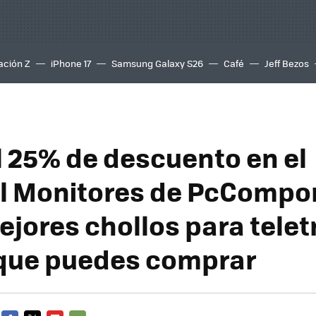
ación Z
iPhone 17
Samsung Galaxy S26
Café
Jeff Bezos
l 25% de descuento en el
l Monitores de PcCompo
ejores chollos para telet
 que puedes comprar