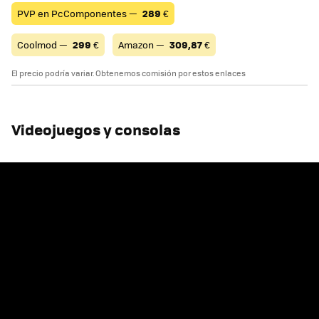
PVP en PcComponentes —
289
€
Coolmod —
299
€
Amazon —
309,87
€
El precio podría variar. Obtenemos comisión por estos enlaces
Videojuegos y consolas