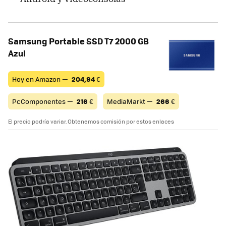
Samsung Portable SSD T7 2000 GB
Azul
Hoy en Amazon —
204,94
€
PcComponentes —
216
€
MediaMarkt —
266
€
El precio podría variar. Obtenemos comisión por estos enlaces