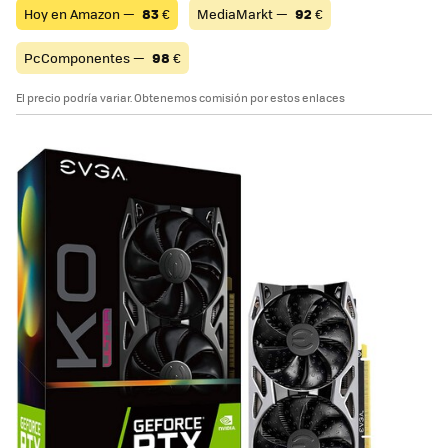
Hoy en Amazon —
83
€
MediaMarkt —
92
€
PcComponentes —
98
€
El precio podría variar. Obtenemos comisión por estos enlaces