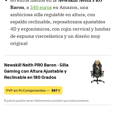
60 euros menos en la
Newskill Neith PRO
Baron
, a
340 euros
en Amazon, una
ambiciosa silla regulable en altura, con
espaldo reclinable, reposabrazos ajustables
4D y ergonómicos, con cojín cervical y lumbar
de espuma viscoelástica y un diseño muy
original
Newskill Neith PRO Baron - Silla
Gaming con Altura Ajustable y
Reclinable en 180 Grados
PVP en PcComponentes —
367
€
El precio podría variar. Obtenemos comisión por estos enlaces