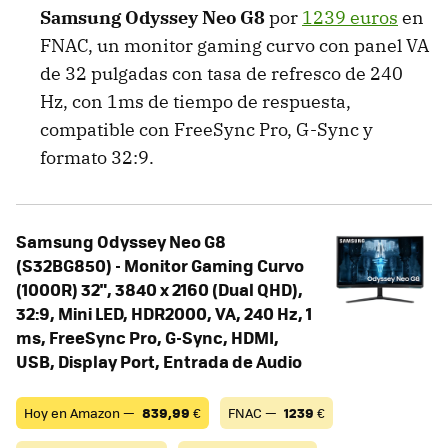
Samsung Odyssey Neo G8
por
1239 euros
en
FNAC, un monitor gaming curvo con panel VA
de 32 pulgadas con tasa de refresco de 240
Hz, con 1ms de tiempo de respuesta,
compatible con FreeSync Pro, G-Sync y
formato 32:9.
Samsung Odyssey Neo G8
(S32BG850) - Monitor Gaming Curvo
(1000R) 32", 3840 x 2160 (Dual QHD),
32:9, Mini LED, HDR2000, VA, 240 Hz, 1
ms, FreeSync Pro, G-Sync, HDMI,
USB, Display Port, Entrada de Audio
Hoy en Amazon —
839,99
€
FNAC —
1239
€