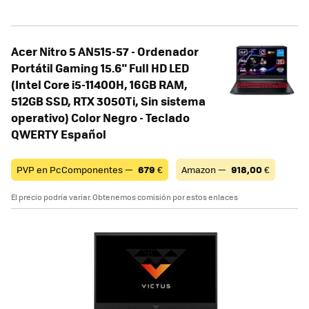
Acer Nitro 5 AN515-57 - Ordenador
Portátil Gaming 15.6" Full HD LED
(Intel Core i5-11400H, 16GB RAM,
512GB SSD, RTX 3050Ti, Sin sistema
operativo) Color Negro - Teclado
QWERTY Español
PVP en PcComponentes —
679
€
Amazon —
918,00
€
El precio podría variar. Obtenemos comisión por estos enlaces