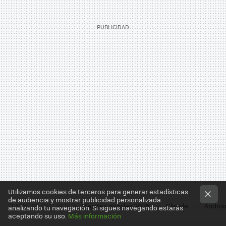
Utilizamos cookies de terceros para generar estadísticas
de audiencia y mostrar publicidad personalizada
TEMAS DE INTERÉS
Mejores moviles 2026
Claude
Androi
analizando tu navegación. Si sigues navegando estarás
aceptando su uso.
Más información