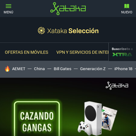
MENÚ
NUEVO
Suscríbete a
OFERTAS EN MÓVILES
VPN Y SERVICIOS DE INTERNET
OFER
HOY SE HABLA DE
AEMET
China
Bill Gates
Generación Z
iPhone 18