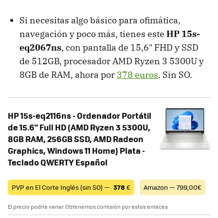
Si necesitas algo básico para ofimática,
navegación y poco más, tienes este
HP 15s-
eq2067ns
, con pantalla de 15,6" FHD y SSD
de 512GB, procesador AMD Ryzen 3 5300U y
8GB de RAM, ahora por
378 euros
. Sin SO.
HP 15s-eq2116ns - Ordenador Portátil
de 15.6" Full HD (AMD Ryzen 3 5300U,
8GB RAM, 256GB SSD, AMD Radeon
Graphics, Windows 11 Home) Plata -
Teclado QWERTY Español
PVP en El Corte Inglés (sin SO) —
378
€
Amazon — 799,00€
El precio podría variar. Obtenemos comisión por estos enlaces