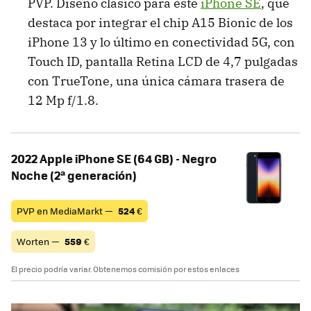
PVP. Diseño clásico para este
iPhone SE
, que
destaca por integrar el chip A15 Bionic de los
iPhone 13 y lo último en conectividad 5G, con
Touch ID, pantalla Retina LCD de 4,7 pulgadas
con TrueTone, una única cámara trasera de
12 Mp f/1.8.
2022 Apple iPhone SE (64 GB) - Negro
Noche (2ª generación)
PVP en MediaMarkt —
524
€
Worten —
559
€
El precio podría variar. Obtenemos comisión por estos enlaces