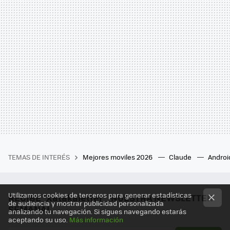
TEMAS DE INTERÉS
Mejores moviles 2026
Claude
Androi
Utilizamos cookies de terceros para generar estadísticas
RECIBE "Xatakaletter", NUESTRA NEWSLETTER
de audiencia y mostrar publicidad personalizada
SEMANAL
analizando tu navegación. Si sigues navegando estarás
aceptando su uso.
Más información