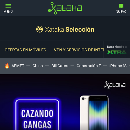
MENÚ
NUEVO
Suscríbete a
OFERTAS EN MÓVILES
VPN Y SERVICIOS DE INTERNET
OFER
HOY SE HABLA DE
AEMET
China
Bill Gates
Generación Z
iPhone 18