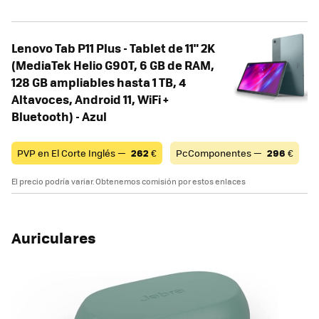
Lenovo Tab P11 Plus - Tablet de 11" 2K
(MediaTek Helio G90T, 6 GB de RAM,
128 GB ampliables hasta 1 TB, 4
Altavoces, Android 11, WiFi +
Bluetooth) - Azul
PVP en El Corte Inglés —
262
€
PcComponentes —
296
€
El precio podría variar. Obtenemos comisión por estos enlaces
Auriculares