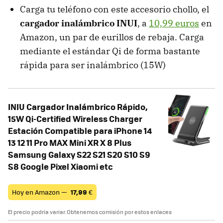
Carga tu teléfono con este accesorio chollo, el
cargador inalámbrico INUI
, a
10,99 euros
en
Amazon, un par de eurillos de rebaja. Carga
mediante el estándar Qi de forma bastante
rápida para ser inalámbrico (15W)
INIU Cargador Inalámbrico Rápido,
15W Qi-Certified Wireless Charger
Estación Compatible para iPhone 14
13 12 11 Pro MAX Mini XR X 8 Plus
Samsung Galaxy S22 S21 S20 S10 S9
S8 Google Pixel Xiaomi etc
Hoy en Amazon —
17,99
€
El precio podría variar. Obtenemos comisión por estos enlaces