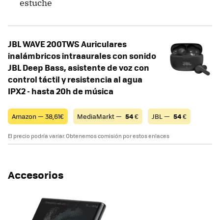
estuche
JBL WAVE 200TWS Auriculares
inalámbricos intraaurales con sonido
JBL Deep Bass, asistente de voz con
control táctil y resistencia al agua
IPX2 - hasta 20h de música
Amazon — 38,61€
MediaMarkt —
54
€
JBL —
54
€
El precio podría variar. Obtenemos comisión por estos enlaces
Accesorios