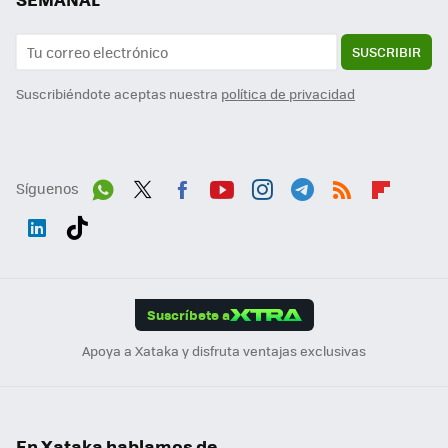
SUSCRIBIR
Suscribiéndote aceptas nuestra
política de privacidad
Síguenos
Wh
Twit
Fac
You
Inst
Tele
RSS
Flip
ats
ter
ebo
tub
agr
gra
boa
Link
Tikt
App
ok
e
am
m
rd
edI
ok
Suscríbete a
n
Apoya a Xataka y disfruta ventajas exclusivas
En Xataka hablamos de...