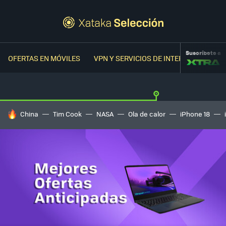
Suscríbete a
OFERTAS EN MÓVILES
VPN Y SERVICIOS DE INTERNET
OFER
HOY SE HABLA DE
China
Tim Cook
NASA
Ola de calor
iPhone 18