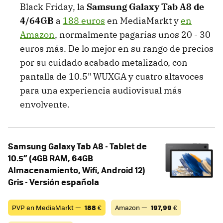
Black Friday, la
Samsung Galaxy Tab A8 de
4/64GB
a
188 euros
en MediaMarkt y
en
Amazon
, normalmente pagarías unos 20 - 30
euros más. De lo mejor en su rango de precios
por su cuidado acabado metalizado, con
pantalla de 10.5" WUXGA y cuatro altavoces
para una experiencia audiovisual más
envolvente.
Samsung Galaxy Tab A8 - Tablet de
10.5” (4GB RAM, 64GB
Almacenamiento, Wifi, Android 12)
Gris - Versión española
PVP en MediaMarkt —
188
€
Amazon —
197,99
€