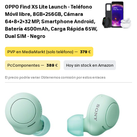
OPPO Find X5 Lite Launch - Teléfono
Móvil libre, 8GB+256GB, Cámara
64+8+2+32 MP, Smartphone Android,
Batería 4500mAh, Carga Rápida 65W,
Dual SIM - Negro
PVP en MediaMarkt (solo teléfono) —
379
€
PcComponentes —
389
€
Hoy sin stock en Amazon
El precio podría variar. Obtenemos comisión por estos enlaces