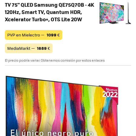
TV 75" QLED Samsung QE75Q70B - 4K
120Hz, Smart TV, Quantum HDR,
Xcelerator Turbo+, OTS Lite 20W
PVP en Mielectro —
1099
€
MediaMarkt —
1689
€
El precio podría variar. Obtenemos comisión por estos enlaces