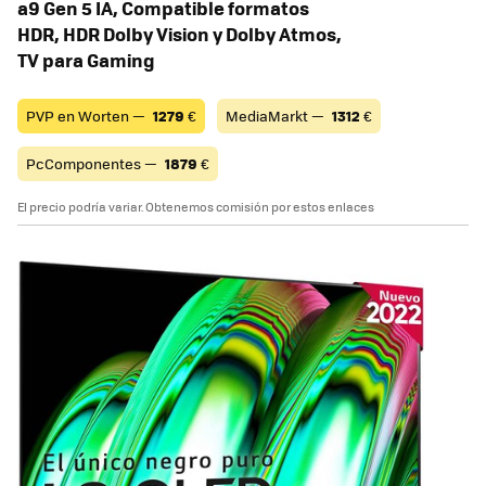
a9 Gen 5 IA, Compatible formatos
HDR, HDR Dolby Vision y Dolby Atmos,
TV para Gaming
PVP en Worten —
1279
€
MediaMarkt —
1312
€
PcComponentes —
1879
€
El precio podría variar. Obtenemos comisión por estos enlaces