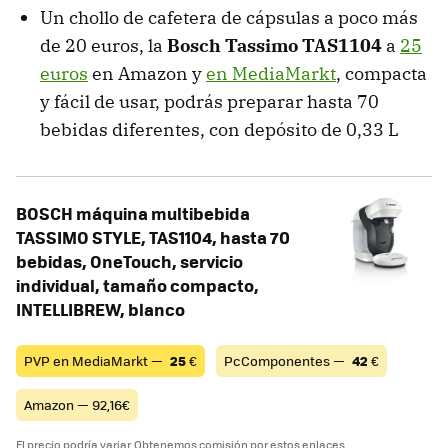
Un chollo de cafetera de cápsulas a poco más
de 20 euros, la
Bosch Tassimo TAS1104
a
25
euros
en Amazon y
en MediaMarkt
, compacta
y fácil de usar, podrás preparar hasta 70
bebidas diferentes, con depósito de 0,33 L
BOSCH máquina multibebida
TASSIMO STYLE, TAS1104, hasta 70
bebidas, OneTouch, servicio
individual, tamaño compacto,
INTELLIBREW, blanco
PVP en MediaMarkt —
25
€
PcComponentes —
42
€
Amazon — 92,16€
El precio podría variar. Obtenemos comisión por estos enlaces