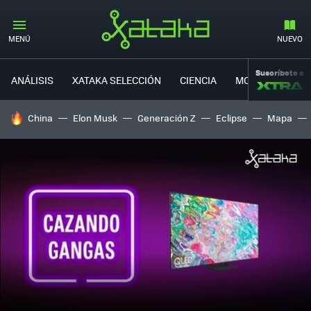
MENÚ
NUEVO
Suscríbete a
ANÁLISIS
XATAKA SELECCIÓN
CIENCIA
MOVILIDAD
HOY SE HABLA DE
China
Elon Musk
Generación Z
Eclipse
Mapa