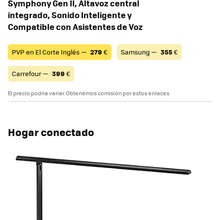
Symphony Gen II, Altavoz central
integrado, Sonido Inteligente y
Compatible con Asistentes de Voz
PVP en El Corte Inglés —
279
€
Samsung —
355
€
Carrefour —
399
€
El precio podría variar. Obtenemos comisión por estos enlaces
Hogar conectado