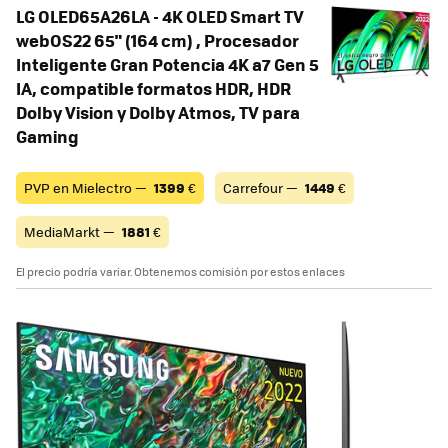
LG OLED65A26LA - 4K OLED Smart TV
webOS22 65" (164 cm) , Procesador
Inteligente Gran Potencia 4K a7 Gen 5
IA, compatible formatos HDR, HDR
Dolby Vision y Dolby Atmos, TV para
Gaming
PVP en Mielectro —
1399
€
Carrefour —
1449
€
MediaMarkt —
1881
€
El precio podría variar. Obtenemos comisión por estos enlaces