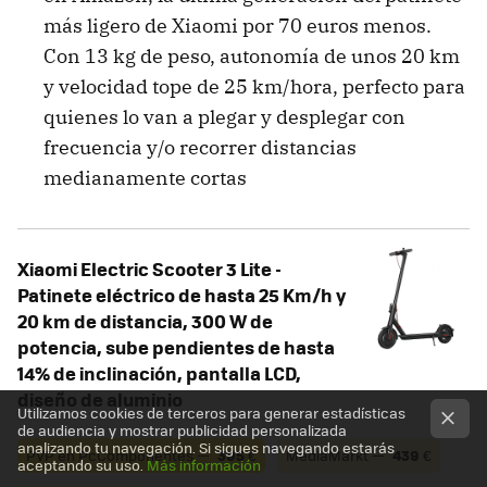
más ligero de Xiaomi por 70 euros menos.
Con 13 kg de peso, autonomía de unos 20 km
y velocidad tope de 25 km/hora, perfecto para
quienes lo van a plegar y desplegar con
frecuencia y/o recorrer distancias
medianamente cortas
Xiaomi Electric Scooter 3 Lite -
Patinete eléctrico de hasta 25 Km/h y
20 km de distancia, 300 W de
potencia, sube pendientes de hasta
14% de inclinación, pantalla LCD,
diseño de aluminio
Utilizamos cookies de terceros para generar estadísticas
de audiencia y mostrar publicidad personalizada
analizando tu navegación. Si sigues navegando estarás
PVP en PcComponentes —
395
€
MediaMarkt —
439
€
aceptando su uso.
Más información