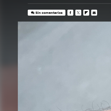
Sin comentarios
FACEBOOK
TWITTER
FLIPBOARD
E-
MAIL