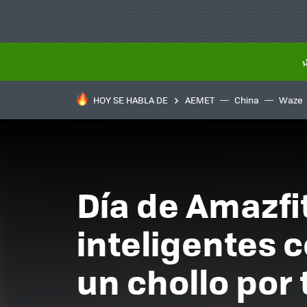
HOY SE HABLA DE
AEMET
China
Waze
Día de Amazfit
inteligentes 
un chollo por