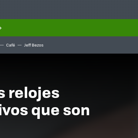
Café
Jeff Bezos
s relojes
ivos que son