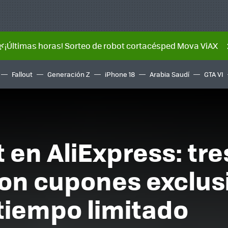
🌿¡Últimas horas! Sorteo de robot cortacésped Mova ViAX
Fallout
Generación Z
iPhone 18
Arabia Saudí
GTA VI
 en AliExpress: tre
con cupones exclus
 tiempo limitado