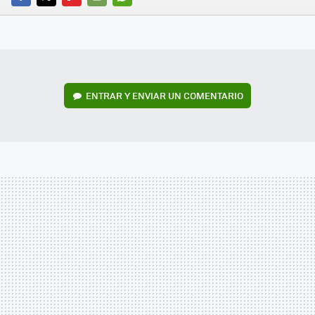
FACEBOOK
TWITTER
FLIPBOARD
E-
WHATSAPP
MAIL
ENTRAR Y ENVIAR UN COMENTARIO