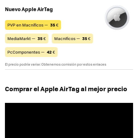
Nuevo Apple AirTag
PVP en Macníficos —
35
€
MediaMarkt —
35
€
Macnificos —
35
€
PcComponentes —
42
€
El precio podría variar. Obtenemos comisión por estos enlaces
Comprar el Apple AirTag al mejor precio