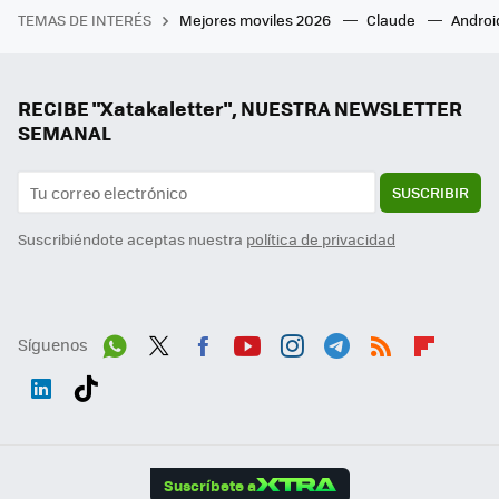
TEMAS DE INTERÉS
Mejores moviles 2026
Claude
Androi
RECIBE "Xatakaletter", NUESTRA NEWSLETTER
SEMANAL
SUSCRIBIR
Suscribiéndote aceptas nuestra
política de privacidad
Síguenos
Wh
Twit
Fac
You
Inst
Tele
RSS
Flip
ats
ter
ebo
tub
agr
gra
boa
Link
Tikt
App
ok
e
am
m
rd
edI
ok
Suscríbete a
n