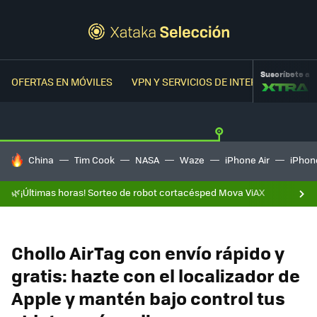
Suscríbete a
OFERTAS EN MÓVILES
VPN Y SERVICIOS DE INTERNET
OFER
HOY SE HABLA DE
China
Tim Cook
NASA
Waze
iPhone Air
iPhone
🌿¡Últimas horas! Sorteo de robot cortacésped Mova ViAX
Chollo AirTag con envío rápido y
gratis: hazte con el localizador de
Apple y mantén bajo control tus