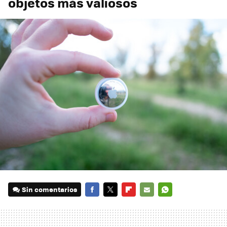
objetos más valiosos
Sin comentarios
FACEBOOK
TWITTER
FLIPBOARD
E-
WHATSAPP
MAIL