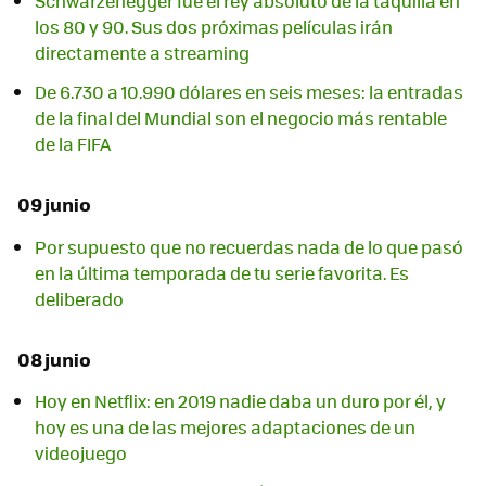
Schwarzenegger fue el rey absoluto de la taquilla en
los 80 y 90. Sus dos próximas películas irán
directamente a streaming
De 6.730 a 10.990 dólares en seis meses: la entradas
de la final del Mundial son el negocio más rentable
de la FIFA
09 junio
Por supuesto que no recuerdas nada de lo que pasó
en la última temporada de tu serie favorita. Es
deliberado
08 junio
Hoy en Netflix: en 2019 nadie daba un duro por él, y
hoy es una de las mejores adaptaciones de un
videojuego