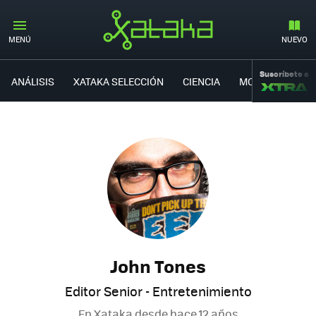
MENÚ
NUEVO
Suscríbete a
ANÁLISIS
XATAKA SELECCIÓN
CIENCIA
MOVILIDAD
John Tones
Editor Senior - Entretenimiento
En Xataka desde
hace 12 años