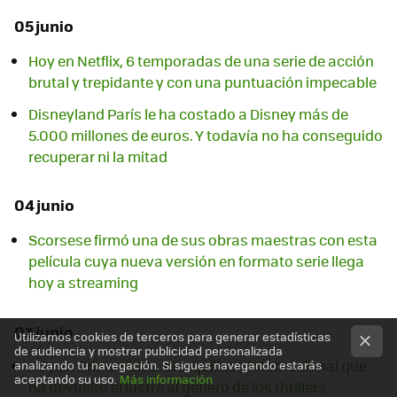
05 junio
Hoy en Netflix, 6 temporadas de una serie de acción
brutal y trepidante y con una puntuación impecable
Disneyland París le ha costado a Disney más de
5.000 millones de euros. Y todavía no ha conseguido
recuperar ni la mitad
04 junio
Scorsese firmó una de sus obras maestras con esta
película cuya nueva versión en formato serie llega
hoy a streaming
03 junio
Utilizamos cookies de terceros para generar estadísticas
de audiencia y mostrar publicidad personalizada
Hoy en Prime Video: el taquillazo internacional que
analizando tu navegación. Si sigues navegando estarás
aceptando su uso.
Más información
ha devuelto el lustre al género de los thrillers