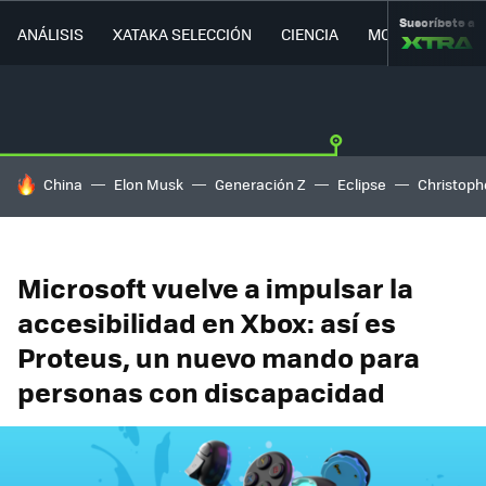
Suscríbete a
ANÁLISIS
XATAKA SELECCIÓN
CIENCIA
MOVILIDAD
HOY SE HABLA DE
China
Elon Musk
Generación Z
Eclipse
Christoph
Microsoft vuelve a impulsar la
accesibilidad en Xbox: así es
Proteus, un nuevo mando para
personas con discapacidad