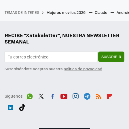
TEMAS DE INTERÉS
Mejores moviles 2026
Claude
Androi
RECIBE "Xatakaletter", NUESTRA NEWSLETTER
SEMANAL
SUSCRIBIR
Suscribiéndote aceptas nuestra
política de privacidad
Síguenos
Wh
Twit
Fac
You
Inst
Tele
RSS
Flip
ats
ter
ebo
tub
agr
gra
boa
Link
Tikt
App
ok
e
am
m
rd
edI
ok