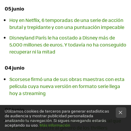
05 junio
Hoy en Netflix, 6 temporadas de una serie de acción
brutal y trepidante y con una puntuación impecable
Disneyland París le ha costado a Disney más de
5.000 millones de euros. Y todavía no ha conseguido
recuperar ni la mitad
04 junio
Scorsese firmó una de sus obras maestras con esta
película cuya nueva versión en formato serie llega
hoy a streaming
03 junio
Utilizamos cookies de terceros para generar estadísticas
de audiencia y mostrar publicidad personalizada
Hoy en Prime Video: el taquillazo internacional que
analizando tu navegación. Si sigues navegando estarás
aceptando su uso.
Más información
ha devuelto el lustre al género de los thrillers