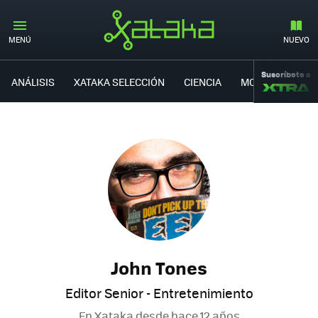
MENÚ
NUEVO
Suscríbete a
ANÁLISIS
XATAKA SELECCIÓN
CIENCIA
MOVILIDAD
John Tones
Editor Senior - Entretenimiento
En Xataka desde
hace 12 años