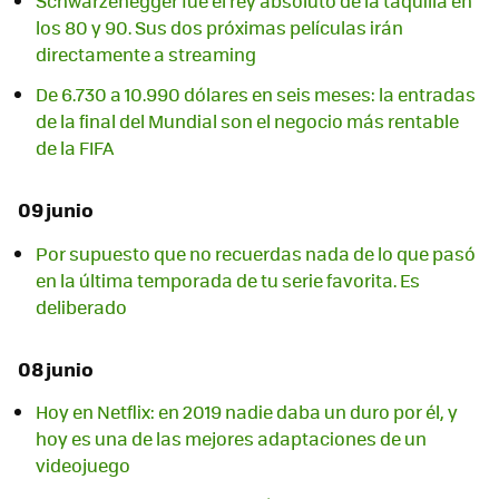
Schwarzenegger fue el rey absoluto de la taquilla en
los 80 y 90. Sus dos próximas películas irán
directamente a streaming
De 6.730 a 10.990 dólares en seis meses: la entradas
de la final del Mundial son el negocio más rentable
de la FIFA
09 junio
Por supuesto que no recuerdas nada de lo que pasó
en la última temporada de tu serie favorita. Es
deliberado
08 junio
Hoy en Netflix: en 2019 nadie daba un duro por él, y
hoy es una de las mejores adaptaciones de un
videojuego