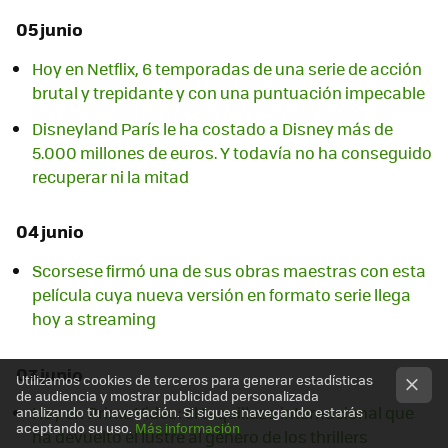
05 junio
Hoy en Netflix, 6 temporadas de una serie de acción
brutal y trepidante y con una puntuación impecable
Disneyland París le ha costado a Disney más de
5.000 millones de euros. Y todavía no ha conseguido
recuperar ni la mitad
04 junio
Scorsese firmó una de sus obras maestras con esta
película cuya nueva versión en formato serie llega
hoy a streaming
03 junio
Utilizamos cookies de terceros para generar estadísticas
de audiencia y mostrar publicidad personalizada
Hoy en Prime Video: el taquillazo internacional que
analizando tu navegación. Si sigues navegando estarás
aceptando su uso.
Más información
ha devuelto el lustre al género de los thrillers