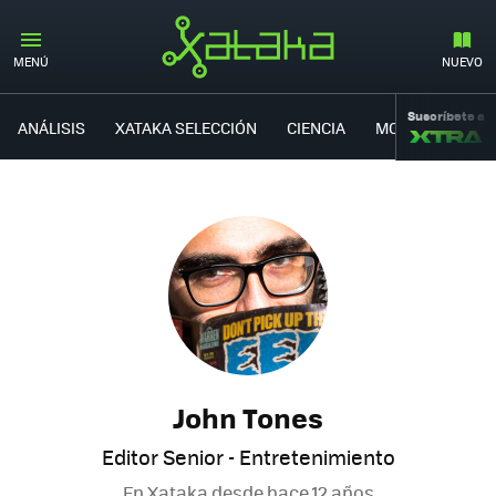
MENÚ
NUEVO
Suscríbete a
ANÁLISIS
XATAKA SELECCIÓN
CIENCIA
MOVILIDAD
John Tones
Editor Senior - Entretenimiento
En Xataka desde
hace 12 años