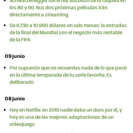
Schwarzenegger fue el rey absoluto de la taquilla en
los 80 y 90. Sus dos próximas películas irán
directamente a streaming
De 6.730 a 10.990 dólares en seis meses: la entradas
de la final del Mundial son el negocio más rentable
de la FIFA
09 junio
Por supuesto que no recuerdas nada de lo que pasó
en la última temporada de tu serie favorita. Es
deliberado
08 junio
Hoy en Netflix: en 2019 nadie daba un duro por él, y
hoy es una de las mejores adaptaciones de un
videojuego