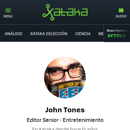
MENÚ
NUEVO
Suscríbete a
ANÁLISIS
XATAKA SELECCIÓN
CIENCIA
MOVILIDAD
John Tones
Editor Senior - Entretenimiento
En Xataka desde
hace 12 años