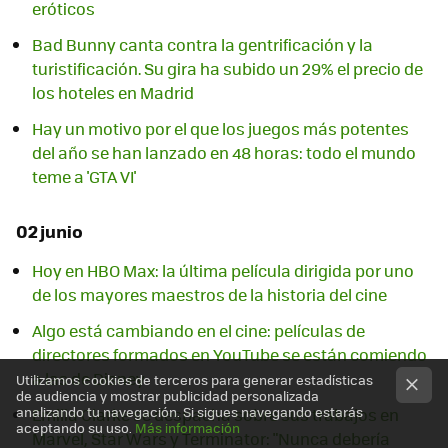
eróticos
Bad Bunny canta contra la gentrificación y la
turistificación. Su gira ha subido un 29% el precio de
los hoteles en Madrid
Hay un motivo por el que los juegos más potentes
del año se han lanzado en 48 horas: todo el mundo
teme a 'GTA VI'
02 junio
Hoy en HBO Max: la última película dirigida por uno
de los mayores maestros de la historia del cine
Algo está cambiando en el cine: películas de
directores formados en YouTube se están comiendo
a las de Disney
Utilizamos cookies de terceros para generar estadísticas
de audiencia y mostrar publicidad personalizada
analizando tu navegación. Si sigues navegando estarás
Emilia Clarke se despacha sobre sus trabajos en
aceptando su uso.
Más información
Marvel, Star Wars y Terminator: "Nunca debería