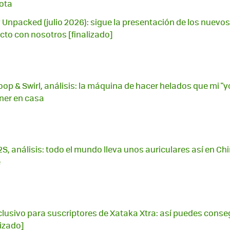
ota
npacked (julio 2026): sigue la presentación de los nuevos
to con nosotros [finalizado]
op & Swirl, análisis: la máquina de hacer helados que mi "y
ner en casa
S, análisis: todo el mundo lleva unos auriculares así en Chi
é
lusivo para suscriptores de Xataka Xtra: así puedes conse
lizado]