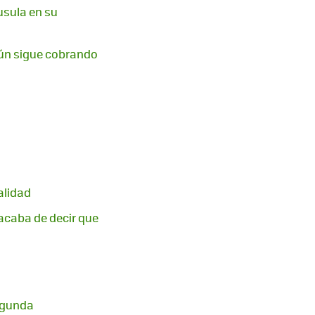
usula en su
 aún sigue cobrando
alidad
 acaba de decir que
segunda