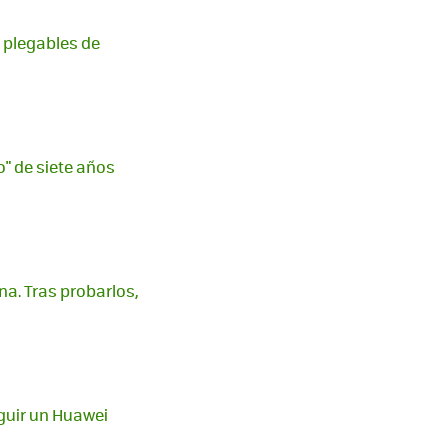
 plegables de
o" de siete años
na. Tras probarlos,
guir un Huawei