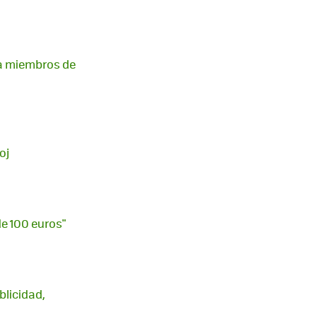
ra miembros de
oj
de 100 euros"
blicidad,