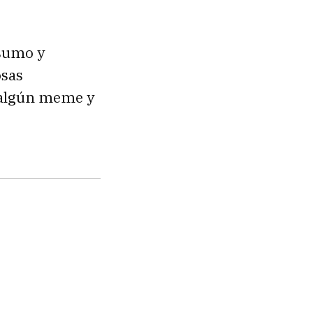
nsumo y
osas
 algún meme y