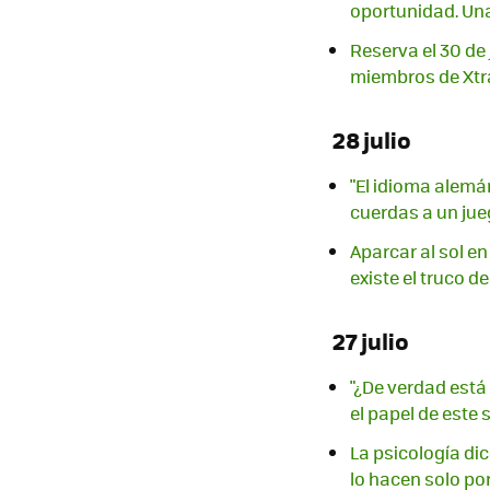
oportunidad. Una
Reserva el 30 de 
miembros de Xtr
28 julio
"El idioma alemá
cuerdas a un ju
Aparcar al sol e
existe el truco de
27 julio
"¿De verdad está
el papel de este
La psicología dic
lo hacen solo por