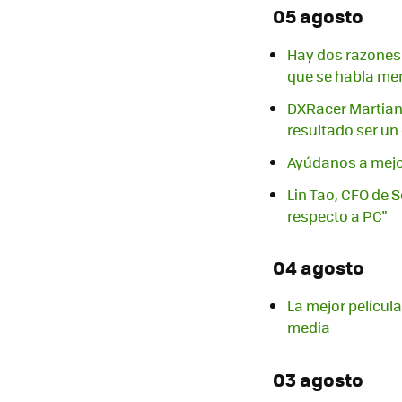
05 agosto
Hay dos razones 
que se habla me
DXRacer Martian 
resultado ser un
Ayúdanos a mejor
Lin Tao, CFO de S
respecto a PC"
04 agosto
La mejor películ
media
03 agosto