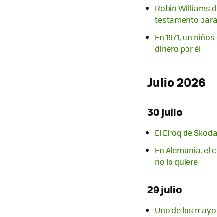
Robin Williams d
testamento para i
En 1971, un niños
dinero por él
Julio 2026
30 julio
El Elroq de Skod
En Alemania, el 
no lo quiere
29 julio
Uno de los mayor