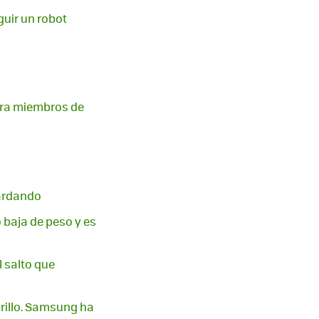
guir un robot
para miembros de
tardando
 baja de peso y es
l salto que
rillo. Samsung ha