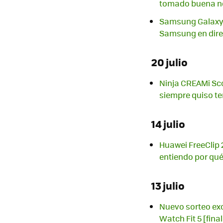
tomado buena n
Samsung Galaxy U
Samsung en direc
20 julio
Ninja CREAMi Sco
siempre quiso te
14 julio
Huawei FreeClip 2
entiendo por qu
13 julio
Nuevo sorteo exc
Watch Fit 5 [fina