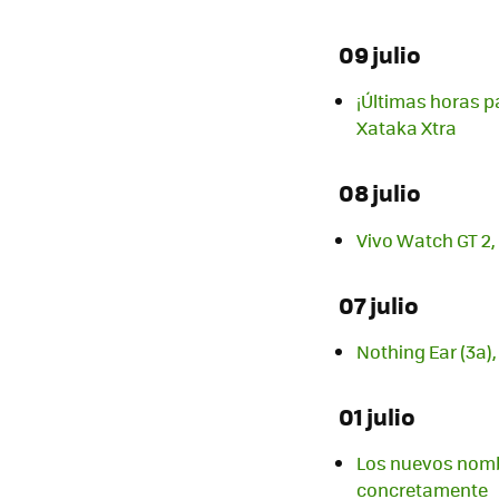
09 julio
¡Últimas horas p
Xataka Xtra
08 julio
Vivo Watch GT 2, 
07 julio
Nothing Ear (3a),
01 julio
Los nuevos nombr
concretamente