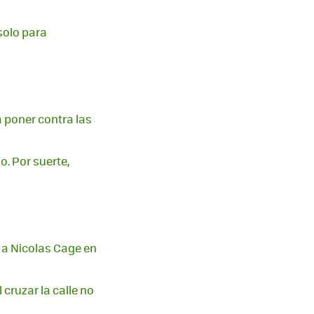
 solo para
 poner contra las
o. Por suerte,
 a Nicolas Cage en
cruzar la calle no