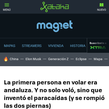
MENÚ
NUEVO
Suscríbete a
MAPAS
STREAMERS
VIVIENDA
HISTORIA
HOY SE HABLA DE
China
Elon Musk
Generación Z
Eclipse
Mapa
La primera persona en volar era
andaluza. Y no solo voló, sino que
inventó el paracaídas (y se rompió
las dos piernas)