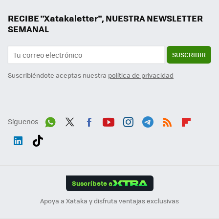
RECIBE "Xatakaletter", NUESTRA NEWSLETTER
SEMANAL
SUSCRIBIR
Suscribiéndote aceptas nuestra
política de privacidad
Síguenos
Wh
Twit
Fac
You
Inst
Tele
RSS
Flip
ats
ter
ebo
tub
agr
gra
boa
Link
Tikt
App
ok
e
am
m
rd
edI
ok
Suscríbete a
n
Apoya a Xataka y disfruta ventajas exclusivas