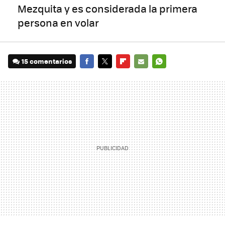
Mezquita y es considerada la primera
persona en volar
15 comentarios
FACEBOOK
TWITTER
FLIPBOARD
E-
WHATSAPP
MAIL