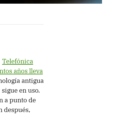
,
Telefónica
ntos años lleva
cnología antigua
 sigue en uso.
n a punto de
án después,