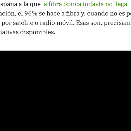
España a la que
la fibra óptica todavía no llega
.
ción, el 96% se hace a fibra y, cuando no es p
 por satélite o radio móvil. Esas son, precisam
nativas disponibles.