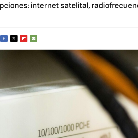
pciones: internet satelital, radiofrecuen
G
FACEBOOK
TWITTER
FLIPBOARD
E-
MAIL