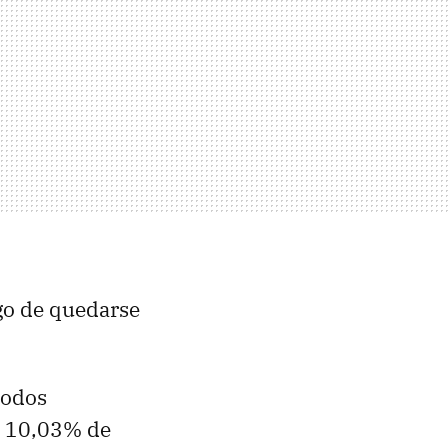
go de quedarse
todos
un 10,03% de