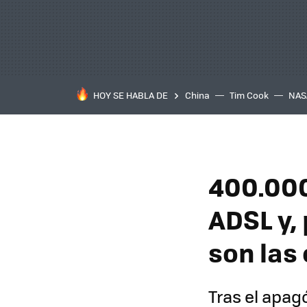
HOY SE HABLA DE
China
Tim Cook
NAS
400.000
ADSL y, 
son las
Tras el apag