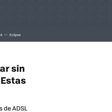
IA
Eclipse
ar sin
. Estas
os de ADSL