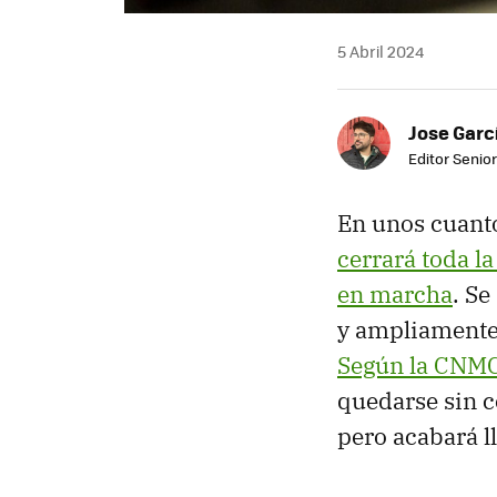
5 Abril 2024
Jose Garc
Editor Senior
En unos cuanto
cerrará toda l
en marcha
. Se
y ampliamente 
Según la CNM
quedarse sin c
pero acabará l