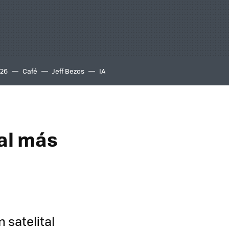
S26
Café
Jeff Bezos
IA
tal más
 satelital