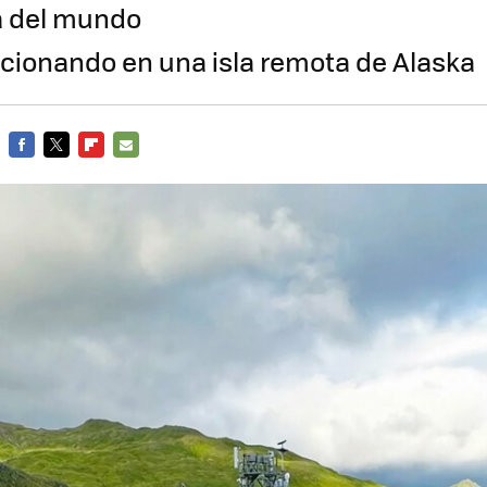
a del mundo
ncionando en una isla remota de Alaska
FACEBOOK
TWITTER
FLIPBOARD
E-
MAIL