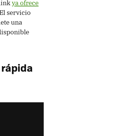
link
ya ofrece
 El servicio
mete una
 disponible
 rápida