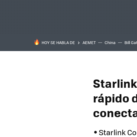
HOY SE HABLA DE
AEMET
China
Bill Ga
Starlink
rápido 
conecta
Starlink C