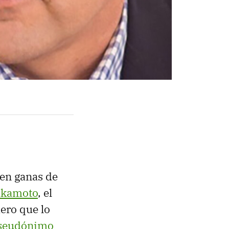
en ganas de
akamoto
, el
ero que lo
 pseudónimo