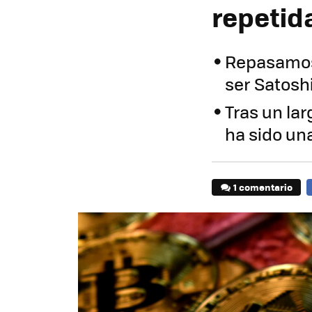
repetid
Repasamos l
ser Satos
Tras un lar
ha sido un
1 comentario