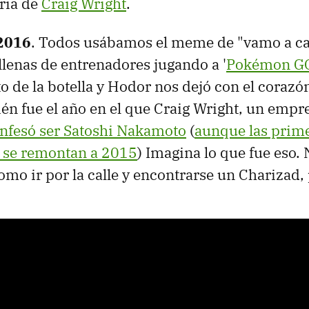
oria de
Craig Wright
.
 2016
. Todos usábamos el meme de "vamo a ca
 llenas de entrenadores jugando a '
Pokémon G
to de la botella y Hodor nos dejó con el corazón
n fue el año en el que Craig Wright, un emp
nfesó ser Satoshi Nakamoto
(
aunque las prim
 se remontan a 2015
) Imagina lo que fue eso. 
omo ir por la calle y encontrarse un Charizad, 