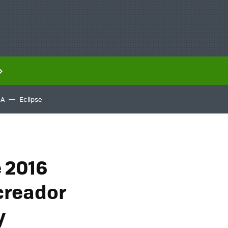
IA
Eclipse
 2016
creador
y