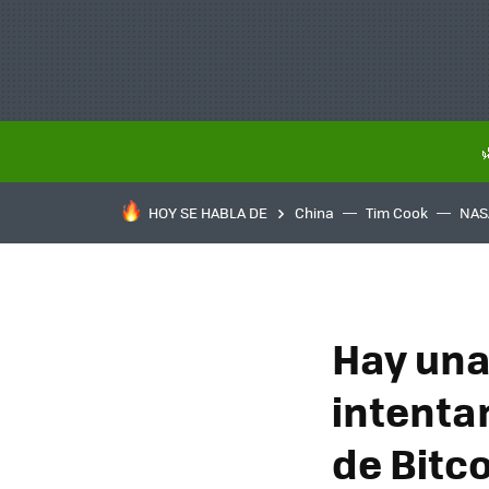
HOY SE HABLA DE
China
Tim Cook
NAS
Hay una
intenta
de Bitc