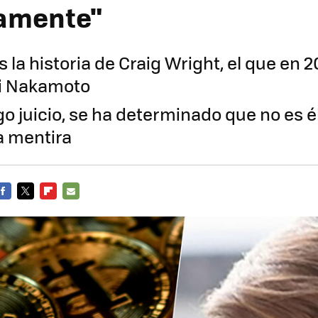
amente"
a historia de Craig Wright, el que en 2
hi Nakamoto
go juicio, se ha determinado que no es é
a mentira
FACEBOOK
TWITTER
FLIPBOARD
E-
MAIL