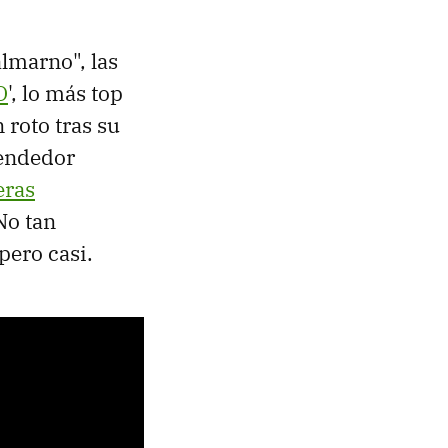
lmarno", las
O
', lo más top
 roto tras su
rendedor
eras
No tan
pero casi.