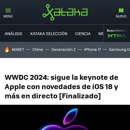
MENÚ
NUEVO
Suscríbete a
ANÁLISIS
XATAKA SELECCIÓN
CIENCIA
MOVILIDAD
HOY SE HABLA DE
AEMET
China
Generación Z
iPhone 17
Samsung G
WWDC 2024: sigue la keynote de
Apple con novedades de iOS 18 y
más en directo [Finalizado]