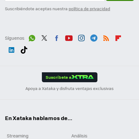
Suscribiéndote aceptas nuestra
política de privacidad
Síguenos
Wh
Twit
Fac
You
Inst
Tele
RSS
Flip
ats
ter
ebo
tub
agr
gra
boa
Link
Tikt
App
ok
e
am
m
rd
edI
ok
Suscríbete a
n
Apoya a Xataka y disfruta ventajas exclusivas
En Xataka hablamos de...
Streaming
Análisis