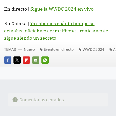
En directo |
Sigue la WWDC 2024 en vivo
En Xataka |
Ya sabemos cuánto tiempo se
actualiza oficialmente un iPhone. Irónicamente,
sigue siendo un secreto
TEMAS
Nuevo
Evento en directo
WWDC 2024
A
FACEBOOK
TWITTER
FLIPBOARD
E-
WHATSAPP
MAIL
Comentarios cerrados