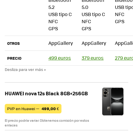
5.2
5.0
USB tip
USB tipo C
USB tipo C
NFC
NFC
NFC
GPS
GPS
GPS
AppGallery
AppGallery
AppGall
OTROS
499 euros
379 euros
279 eur
PRECIO
HUAWEI nova 12s Black 8GB+256GB
PVP en Huawei —
499,00
€
El precio podría variar. Obtenemos comisión por estos
enlaces