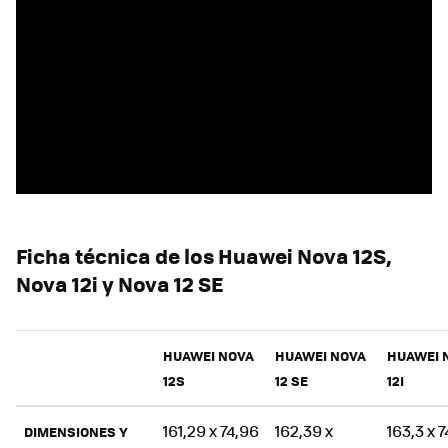
Ficha técnica de los Huawei Nova 12S,
Nova 12i y Nova 12 SE
HUAWEI NOVA
HUAWEI NOVA
HUAWEI 
12S
12 SE
12I
161,29 x 74,96
162,39 x
163,3 x 7
DIMENSIONES Y