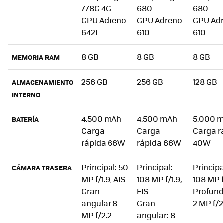
778G 4G
680
680
GPU Adreno
GPU Adreno
GPU Ad
642L
610
610
8 GB
8 GB
8 GB
MEMORIA RAM
256 GB
256 GB
128 GB
ALMACENAMIENTO
INTERNO
4.500 mAh
4.500 mAh
5.000 
BATERÍA
Carga
Carga
Carga r
rápida 66W
rápida 66W
40W
Principal: 50
Principal:
Principa
CÁMARA TRASERA
MP f/1.9, AIS
108 MP f/1.9,
108 MP f
Gran
EIS
Profund
angular 8
Gran
2 MP f/2
MP f/2.2
angular: 8