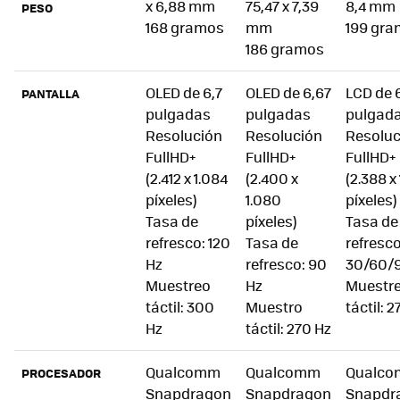
x 6,88 mm
75,47 x 7,39
8,4 mm
PESO
168 gramos
mm
199 gr
186 gramos
OLED de 6,7
OLED de 6,67
LCD de 
PANTALLA
pulgadas
pulgadas
pulgad
Resolución
Resolución
Resoluc
FullHD+
FullHD+
FullHD+
(2.412 x 1.084
(2.400 x
(2.388 x
píxeles)
1.080
píxeles)
Tasa de
píxeles)
Tasa de
refresco: 120
Tasa de
refresco
Hz
refresco: 90
30/60/
Muestreo
Hz
Muestr
táctil: 300
Muestro
táctil: 
Hz
táctil: 270 Hz
Qualcomm
Qualcomm
Qualc
PROCESADOR
Snapdragon
Snapdragon
Snapdr