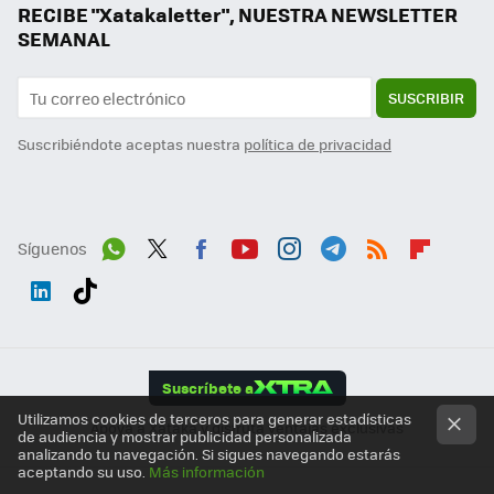
RECIBE "Xatakaletter", NUESTRA NEWSLETTER
SEMANAL
SUSCRIBIR
Suscribiéndote aceptas nuestra
política de privacidad
Síguenos
Wh
Twit
Fac
You
Inst
Tele
RSS
Flip
ats
ter
ebo
tub
agr
gra
boa
Link
Tikt
App
ok
e
am
m
rd
edI
ok
Suscríbete a
n
Utilizamos cookies de terceros para generar estadísticas
Apoya a Xataka y disfruta ventajas exclusivas
de audiencia y mostrar publicidad personalizada
analizando tu navegación. Si sigues navegando estarás
aceptando su uso.
Más información