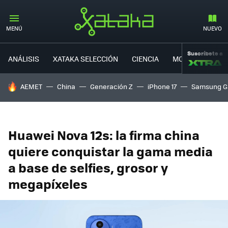
MENÚ
NUEVO
Suscríbete a
ANÁLISIS
XATAKA SELECCIÓN
CIENCIA
MOVILIDAD
HOY SE HABLA DE
AEMET
China
Generación Z
iPhone 17
Samsung G
Huawei Nova 12s: la firma china
quiere conquistar la gama media
a base de selfies, grosor y
megapíxeles