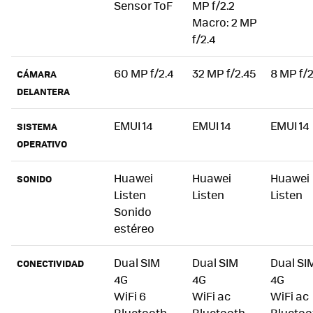
Sensor ToF
MP f/2.2
Macro: 2 MP
f/2.4
60 MP f/2.4
32 MP f/2.45
8 MP f/2
CÁMARA
DELANTERA
EMUI 14
EMUI 14
EMUI 14
SISTEMA
OPERATIVO
Huawei
Huawei
Huawei
SONIDO
Listen
Listen
Listen
Sonido
estéreo
Dual SIM
Dual SIM
Dual SI
CONECTIVIDAD
4G
4G
4G
WiFi 6
WiFi ac
WiFi ac
Bluetooth
Bluetooth
Bluetoo