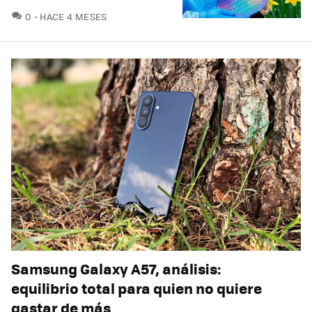
COMENTARIOS
0
HACE 4 MESES
Samsung Galaxy A57, análisis:
equilibrio total para quien no quiere
gastar de más