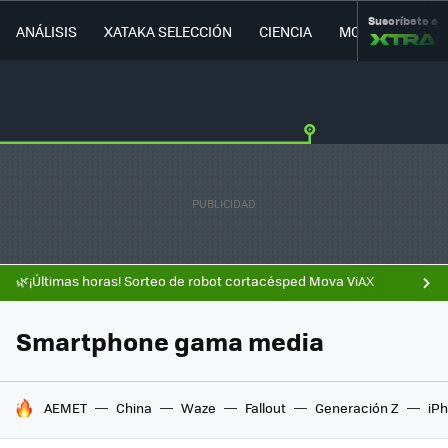
Suscríbete a
ANÁLISIS
XATAKA SELECCIÓN
CIENCIA
MOVILIDAD
🌿¡Últimas horas! Sorteo de robot cortacésped Mova ViAX
Smartphone gama media
HOY SE HABLA DE
AEMET
China
Waze
Fallout
Generación Z
iPh