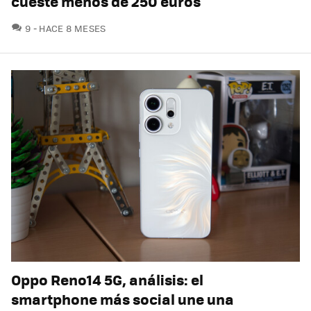
cueste menos de 250 euros
COMENTARIOS
9
HACE 8 MESES
Oppo Reno14 5G, análisis: el
smartphone más social une una