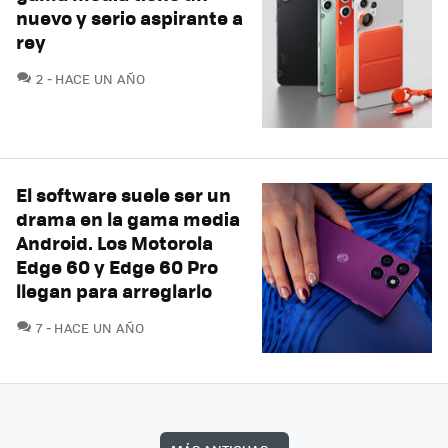
nuevo y serio aspirante a
rey
COMENTARIOS
2
HACE UN AÑO
El software suele ser un
drama en la gama media
Android. Los Motorola
Edge 60 y Edge 60 Pro
llegan para arreglarlo
COMENTARIOS
7
HACE UN AÑO