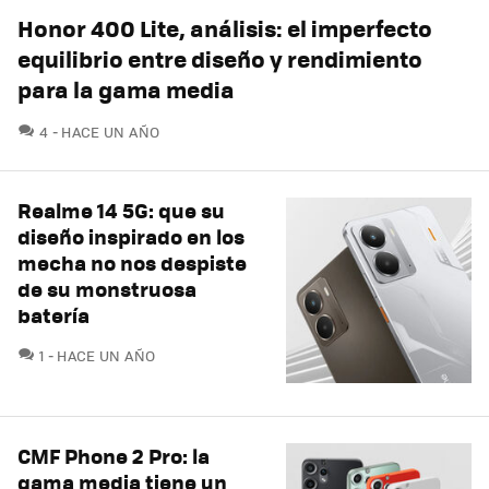
Honor 400 Lite, análisis: el imperfecto
equilibrio entre diseño y rendimiento
para la gama media
COMENTARIOS
4
HACE UN AÑO
Realme 14 5G: que su
diseño inspirado en los
mecha no nos despiste
de su monstruosa
batería
COMENTARIOS
1
HACE UN AÑO
CMF Phone 2 Pro: la
gama media tiene un