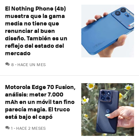
El Nothing Phone (4b)
muestra que la gama
media no tiene que
renunciar al buen
diseño. También es un
reflejo del estado del
mercado
COMENTARIOS
8
HACE UN MES
Motorola Edge 70 Fusion,
análisis: meter 7.000
mAh en un móvil tan fino
parecía magia. El truco
está bajo el capó
COMENTARIOS
1
HACE 2 MESES