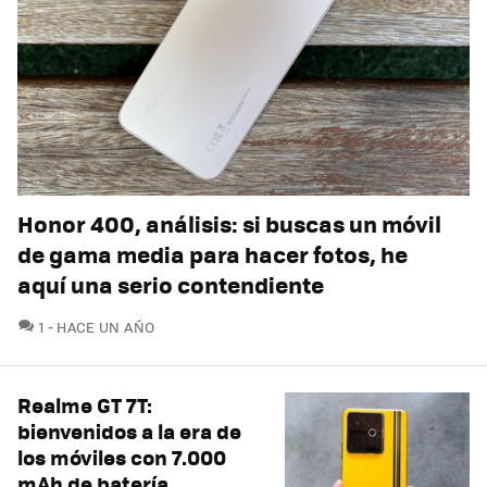
Honor 400, análisis: si buscas un móvil
de gama media para hacer fotos, he
aquí una serio contendiente
COMENTARIOS
1
HACE UN AÑO
Realme GT 7T:
bienvenidos a la era de
los móviles con 7.000
mAh de batería