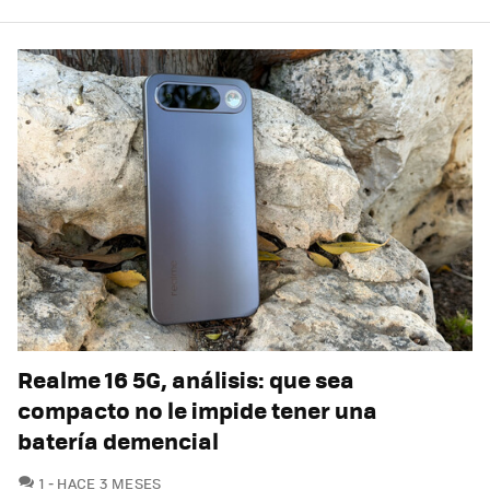
Realme 16 5G, análisis: que sea
compacto no le impide tener una
batería demencial
COMENTARIOS
1
HACE 3 MESES