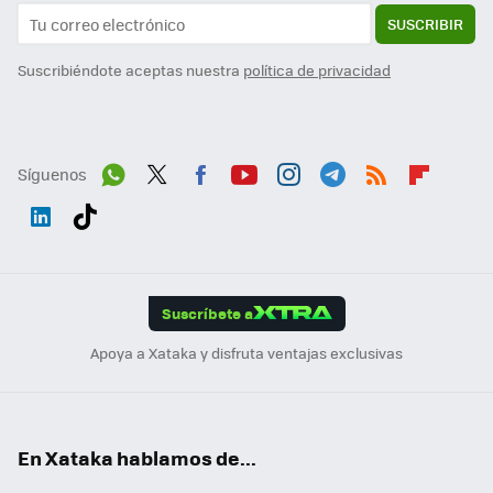
SUSCRIBIR
Suscribiéndote aceptas nuestra
política de privacidad
Síguenos
Wh
Twit
Fac
You
Inst
Tele
RSS
Flip
ats
ter
ebo
tub
agr
gra
boa
Link
Tikt
App
ok
e
am
m
rd
edI
ok
Suscríbete a
n
Apoya a Xataka y disfruta ventajas exclusivas
En Xataka hablamos de...