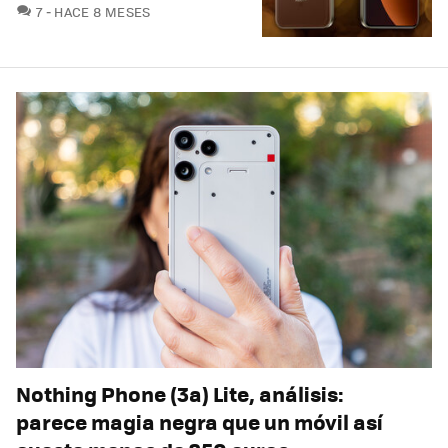
COMENTARIOS
7
HACE 8 MESES
Nothing Phone (3a) Lite, análisis:
parece magia negra que un móvil así