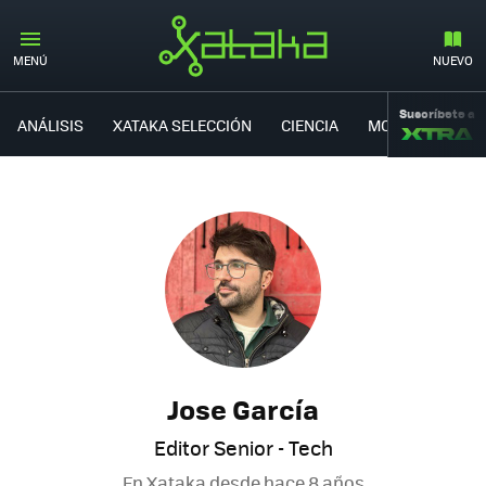
MENÚ
NUEVO
Suscríbete a
ANÁLISIS
XATAKA SELECCIÓN
CIENCIA
MOVILIDAD
Jose García
Editor Senior - Tech
En Xataka desde
hace 8 años