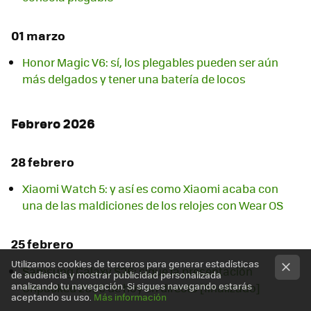
01 marzo
Honor Magic V6: sí, los plegables pueden ser aún
más delgados y tener una batería de locos
Febrero 2026
28 febrero
Xiaomi Watch 5: y así es como Xiaomi acaba con
una de las maldiciones de los relojes con Wear OS
25 febrero
Utilizamos cookies de terceros para generar estadísticas
Samsung Galaxy S26: sigue la presentación
de audiencia y mostrar publicidad personalizada
analizando tu navegación. Si sigues navegando estarás
Unpacked 2026 de hoy en directo [finalizado]
aceptando su uso.
Más información