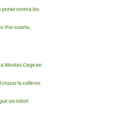
 poner contra las
o. Por suerte,
 a Nicolas Cage en
cruzar la calle no
guir un robot