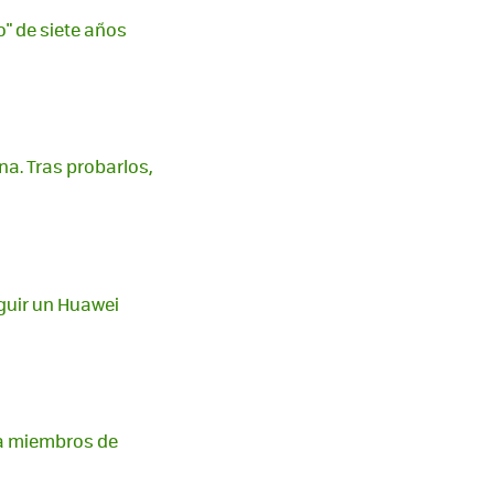
o" de siete años
na. Tras probarlos,
guir un Huawei
ra miembros de