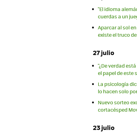
"El idioma alemá
cuerdas a un ju
Aparcar al sol e
existe el truco de
27 julio
"¿De verdad está
el papel de este
La psicología dic
lo hacen solo por
Nuevo sorteo exc
cortacésped Mova
23 julio