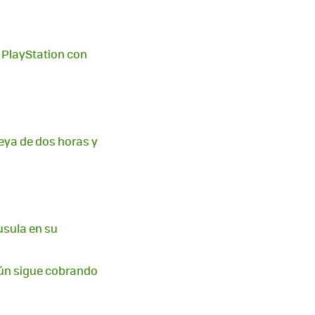
e PlayStation con
eya de dos horas y
usula en su
 aún sigue cobrando