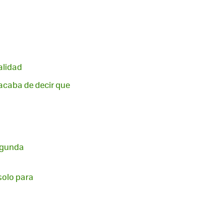
alidad
 acaba de decir que
segunda
 solo para