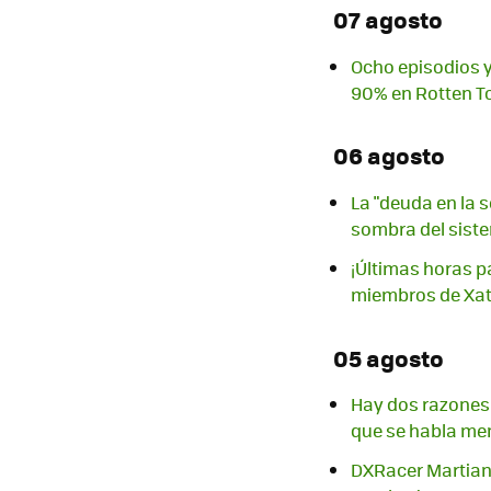
07 agosto
Ocho episodios y
90% en Rotten 
06 agosto
La "deuda en la 
sombra del sist
¡Últimas horas p
miembros de Xat
05 agosto
Hay dos razones 
que se habla me
DXRacer Martian 