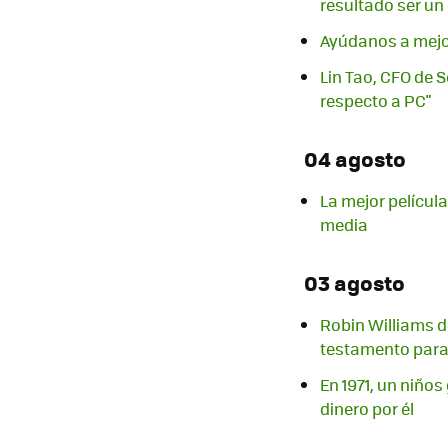
resultado ser un
Ayúdanos a mejor
Lin Tao, CFO de S
respecto a PC"
04 agosto
La mejor películ
media
03 agosto
Robin Williams d
testamento para i
En 1971, un niños
dinero por él