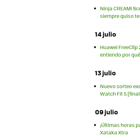
Ninja CREAMi Sco
siempre quiso te
14 julio
Huawei FreeClip 2
entiendo por qu
13 julio
Nuevo sorteo exc
Watch Fit 5 [fina
09 julio
¡Últimas horas p
Xataka Xtra