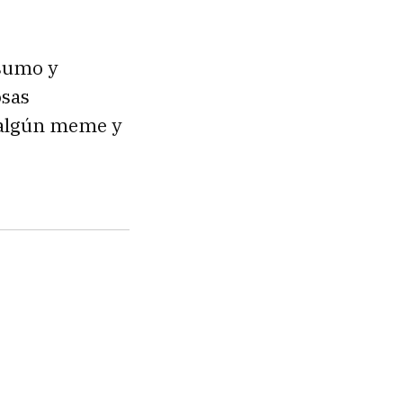
nsumo y
osas
 algún meme y