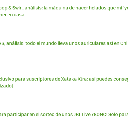
op & Swirl, análisis: la máquina de hacer helados que mi "y
ner en casa
S, análisis: todo el mundo lleva unos auriculares así en Chi
é
lusivo para suscriptores de Xataka Xtra: así puedes conse
lizado]
ara participar en el sorteo de unos JBL Live 780NC! Solo pa