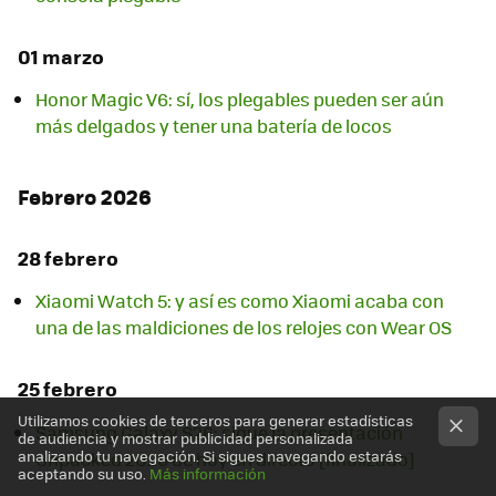
01 marzo
Honor Magic V6: sí, los plegables pueden ser aún
más delgados y tener una batería de locos
Febrero 2026
28 febrero
Xiaomi Watch 5: y así es como Xiaomi acaba con
una de las maldiciones de los relojes con Wear OS
25 febrero
Utilizamos cookies de terceros para generar estadísticas
Samsung Galaxy S26: sigue la presentación
de audiencia y mostrar publicidad personalizada
analizando tu navegación. Si sigues navegando estarás
Unpacked 2026 de hoy en directo [finalizado]
aceptando su uso.
Más información