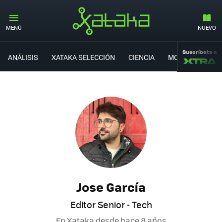
MENÚ
NUEVO
Suscríbete a
ANÁLISIS
XATAKA SELECCIÓN
CIENCIA
MOVILIDAD
Jose García
Editor Senior - Tech
En Xataka desde
hace 8 años