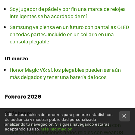
Soy jugador de pádel y por fin una marca de relojes
inteligentes se ha acordado de mí
Samsung ya piensa en un futuro con pantallas OLED
en todas partes. Incluido en un collar o en una
consola plegable
01 marzo
Honor Magic V6: sí, los plegables pueden ser aún
más delgados y tener una batería de locos
Febrero 2026
28 febrero
Utilizamos cookies de terceros para generar estadísticas
de audiencia y mostrar publicidad personalizada
analizando tu navegación. Si sigues navegando estarás
Xiaomi Watch 5: y así es como Xiaomi acaba con
aceptando su uso.
Más información
una de las maldiciones de los relojes con Wear OS