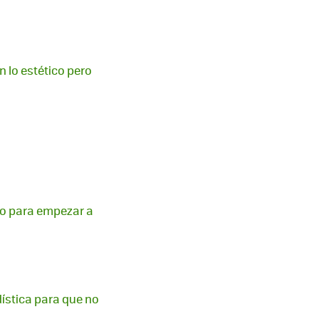
n lo estético pero
ogo para empezar a
dística para que no