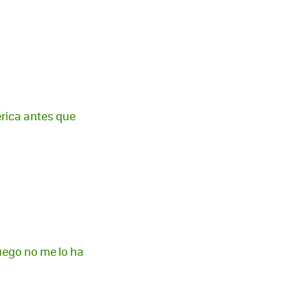
érica antes que
uego no me lo ha