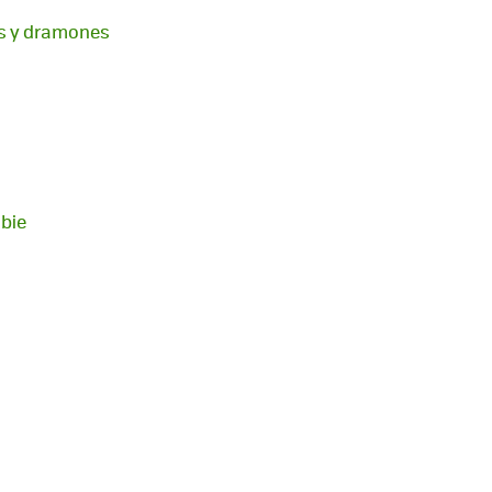
gos y dramones
mbie