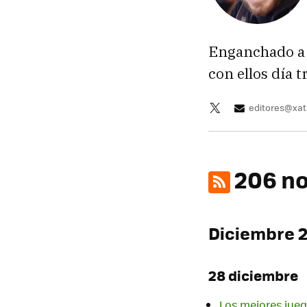
Enganchado a 
con ellos día t
editores@xa
206 no
Diciembre 
28 diciembre
Los mejores jueg