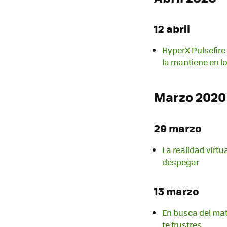
12 abril
HyperX Pulsefire
la mantiene en l
Marzo 2020
29 marzo
La realidad virtu
despegar
13 marzo
En busca del mat
te frustres