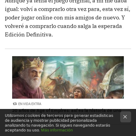
Aunque ya tenía el juego original, a mí me daba
igual: volví a comprarlo otra vez para, esta vez sí,
poder jugar online con mis amigos de nuevo. Y
volveré a comprarlo cuando salga la esperada
Edición Definitiva.
EN VIDA EXTRA
20 años de Age of Empires: así es la historia de uno
Utilizamos cookies de terceros para generar estadísticas
de los RTS más laureados del PC
de audiencia y mostrar publicidad personalizada
analizando tu navegación. Si sigues navegando estarás
aceptando su uso.
Más información