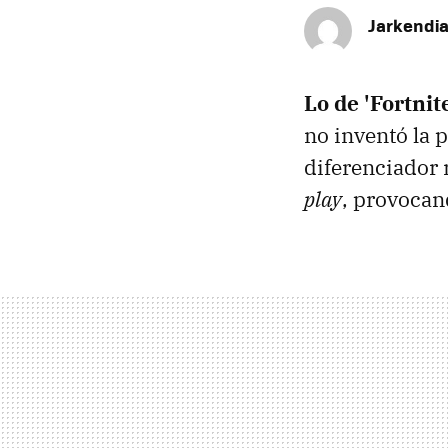
Jarkendi
Lo de 'Fortnit
no inventó la 
diferenciador 
play
, provoca