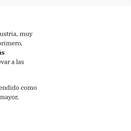
ustria, muy
primero,
ás
var a las
extendido como
 mayor,