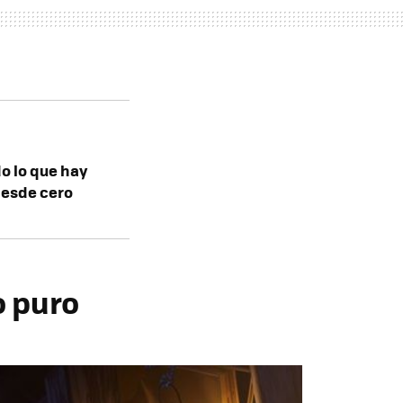
do lo que hay
desde cero
o puro