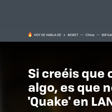
HOY SE HABLA DE
AEMET
China
Bill Ga
Si creéis que 
algo, es que n
'Quake' en LA