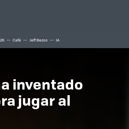
S26
Café
Jeff Bezos
IA
 ha inventado
ra jugar al