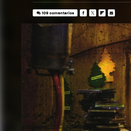
109 comentarios
FACEBOOK
TWITTER
FLIPBOARD
E-
MAIL