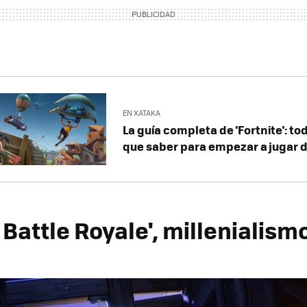
EN XATAKA
La guía completa de 'Fortnite': to
que saber para empezar a jugar 
: Battle Royale', millenialism