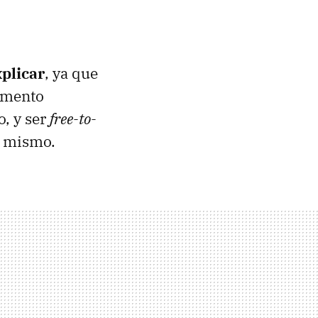
xplicar
, ya que
lemento
o, y ser
free-to-
o mismo.