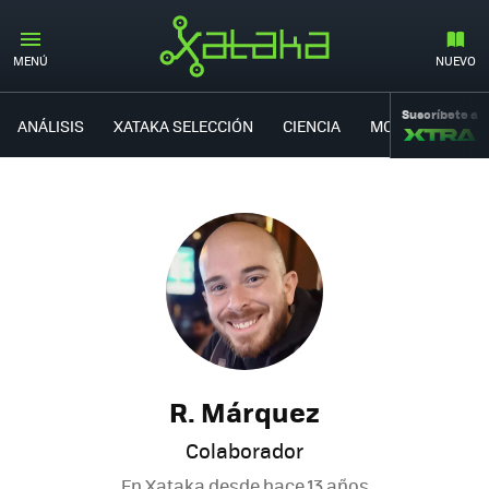
MENÚ
NUEVO
Suscríbete a
ANÁLISIS
XATAKA SELECCIÓN
CIENCIA
MOVILIDAD
R. Márquez
Colaborador
En Xataka desde
hace 13 años