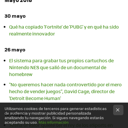
30 mayo
Qué ha copiado 'Fortnite' de 'PUBG' y en qué ha sido
realmente innovador
26 mayo
El sistema para grabar tus propios cartuchos de
Nintendo NES que salió de un documental de
homebrew
"No queremos hacer nada controvertido por el mero
hecho de vender juegos", David Cage, director de
'Detroit Become Human'
Utilizamos cookies de terceros para generar estadísticas
de audiencia y mostrar publicidad personalizada
12 mayo
analizando tu navegación. Si sigues navegando estarás
aceptando su uso.
Más información
'Arena of Valor' quiere ser el rey de los eSports en