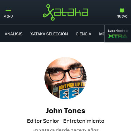
MENÚ
NUEVO
Suscríbete a
ANÁLISIS
XATAKA SELECCIÓN
CIENCIA
MOVILIDAD
John Tones
Editor Senior - Entretenimiento
En Xataka desde
hace 12 años