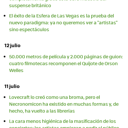
suspense británico
El éxito de la Esfera de Las Vegas es la prueba del
nuevo paradigma: ya no queremos ver a "artistas"
sino espectáculos
12 julio
50.000 metros de película y 2.000 páginas de guion:
cuatro filmotecas recomponen el Quijote de Orson
Welles
11 julio
Lovecraft lo creó como una broma, pero el
Necronomicon ha existido en muchas formas y, de
hecho, ha vuelto a las librerías
La cara menos higiénica de la masificación de los
conciertos: los artistas empiezan a pedir al público