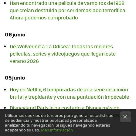
Han encontrado una película de vampiros de 1968
que creían destruida por ser demasiado terrorífica.
Ahora podemos comprobarlo
06 junio
De 'Wolverine' a 'La Odisea': todas las mejores
películas, series y videojuegos que llegan este
verano 2026
05 junio
Hoy en Netflix, 6 temporadas de una serie de acción
brutal y trepidante y con una puntuación impecable
Disneyland París le ha costado a Disney más de
5.000 millones de euros. Y todavía no ha conseguido
Utilizamos cookies de terceros para generar estadísticas
de audiencia y mostrar publicidad personalizada
recuperar ni la mitad
analizando tu navegación. Si sigues navegando estarás
aceptando su uso.
Más información