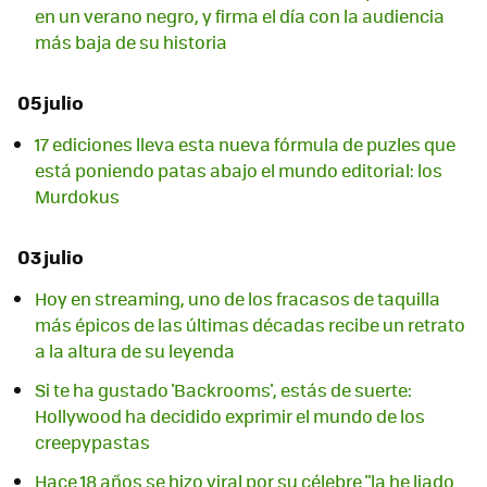
en un verano negro, y firma el día con la audiencia
más baja de su historia
05 julio
17 ediciones lleva esta nueva fórmula de puzles que
está poniendo patas abajo el mundo editorial: los
Murdokus
03 julio
Hoy en streaming, uno de los fracasos de taquilla
más épicos de las últimas décadas recibe un retrato
a la altura de su leyenda
Si te ha gustado 'Backrooms', estás de suerte:
Hollywood ha decidido exprimir el mundo de los
creepypastas
Hace 18 años se hizo viral por su célebre "la he liado