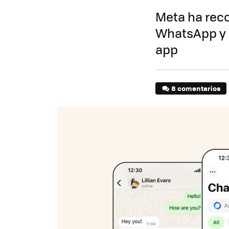
Meta ha reco
WhatsApp y h
app
8 comentarios