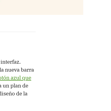
interfaz.
la nueva barra
otón azul que
a un plan de
diseño de la