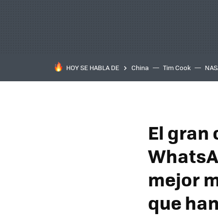
HOY SE HABLA DE
China
Tim Cook
NAS
El gran
WhatsAp
mejor m
que han