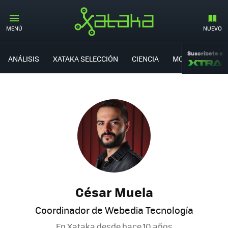
MENÚ
NUEVO
Suscríbete a
ANÁLISIS
XATAKA SELECCIÓN
CIENCIA
MOVILIDAD
César Muela
Coordinador de Webedia Tecnología
En Xataka desde
hace 10 años