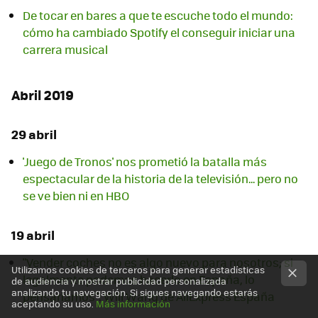
De tocar en bares a que te escuche todo el mundo:
cómo ha cambiado Spotify el conseguir iniciar una
carrera musical
Abril 2019
29 abril
'Juego de Tronos' nos prometió la batalla más
espectacular de la historia de la televisión... pero no
se ve bien ni en HBO
19 abril
"Vender coches no es algo nuevo para nosotros; si
Utilizamos cookies de terceros para generar estadísticas
legalmente podemos hacerlo en España, lo
de audiencia y mostrar publicidad personalizada
analizando tu navegación. Si sigues navegando estarás
pensaríamos": Will Wang de AliExpress España
aceptando su uso.
Más información