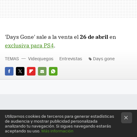
'Days Gone' sale a la venta el
26 de abril
en
exclusiva para PS4
.
TEMAS
Videojuegos
Entrevistas
Days gone
FACEBOOK
TWITTER
FLIPBOARD
E-
WHATSAPP
MAIL
Utilizamos cookies de terceros para generar estadísticas
Comentarios cerrados
de audiencia y mostrar publicidad personalizada
analizando tu navegación. Si sigues navegando estarás
aceptando su uso.
Más información