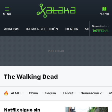
MENÚ
NUEVO
Suscríbete a
ANÁLISIS
XATAKA SELECCIÓN
CIENCIA
MOVILIDAD
The Walking Dead
HOY SE HABLA DE
AEMET
China
Sequía
Fallout
Generación Z
i
Netflix sigue sin