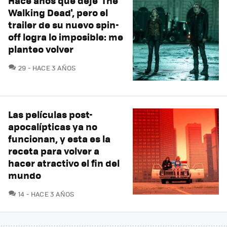
Hace años que dejé 'The
Walking Dead', pero el
trailer de su nuevo spin-
off logra lo imposible: me
planteo volver
COMENTARIOS
29
HACE 3 AÑOS
Las películas post-
apocalípticas ya no
funcionan, y esta es la
receta para volver a
hacer atractivo el fin del
mundo
COMENTARIOS
14
HACE 3 AÑOS