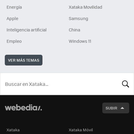
Energía
Xataka Movilidad
Apple
Samsung
Inteligencia artificial
China
Empleo
Windows 11
VER MÁS TEMAS
BUSCA
SUBIR
Xataka
Xataka Móvil