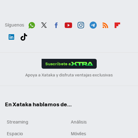
Síguenos
Wh
Twit
Fac
You
Inst
Tele
RSS
Flip
ats
ter
ebo
tub
agr
gra
boa
Link
Tikt
App
ok
e
am
m
rd
edI
ok
Suscríbete a
n
Apoya a Xataka y disfruta ventajas exclusivas
En Xataka hablamos de...
Streaming
Análisis
Espacio
Móviles