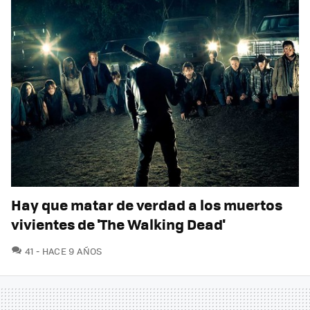
Hay que matar de verdad a los muertos
vivientes de 'The Walking Dead'
COMENTARIOS
41
HACE 9 AÑOS