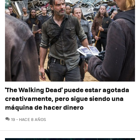
'The Walking Dead' puede estar agotada
creativamente, pero sigue siendo una
máquina de hacer dinero
COMENTARIOS
19
HACE 8 AÑOS