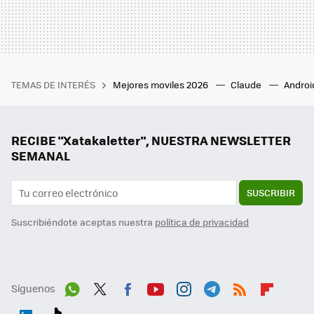
TEMAS DE INTERÉS
Mejores moviles 2026
Claude
Androi
RECIBE "Xatakaletter", NUESTRA NEWSLETTER
SEMANAL
SUSCRIBIR
Suscribiéndote aceptas nuestra
política de privacidad
Síguenos
Wh
Twit
Fac
You
Inst
Tele
RSS
Flip