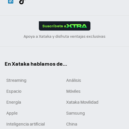
ats
ter
ebo
tub
agr
gra
boa
Link
Tikt
App
ok
e
am
m
rd
edI
ok
Suscríbete a
n
Apoya a Xataka y disfruta ventajas exclusivas
En Xataka hablamos de...
Streaming
Análisis
Espacio
Móviles
Energía
Xataka Movilidad
Apple
Samsung
Inteligencia artificial
China