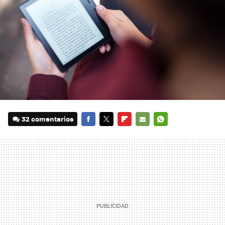
32 comentarios
FACEBOOK
TWITTER
FLIPBOARD
E-
WHATSAPP
MAIL