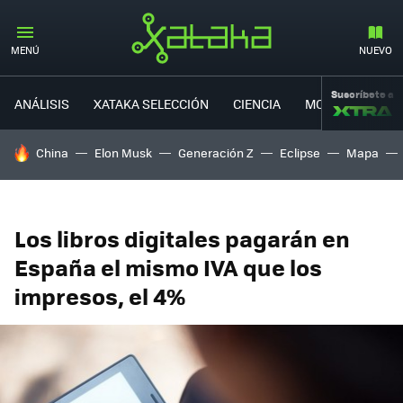
MENÚ
NUEVO
Suscríbete a
ANÁLISIS
XATAKA SELECCIÓN
CIENCIA
MOVILIDAD
HOY SE HABLA DE
China
Elon Musk
Generación Z
Eclipse
Mapa
Los libros digitales pagarán en
España el mismo IVA que los
impresos, el 4%