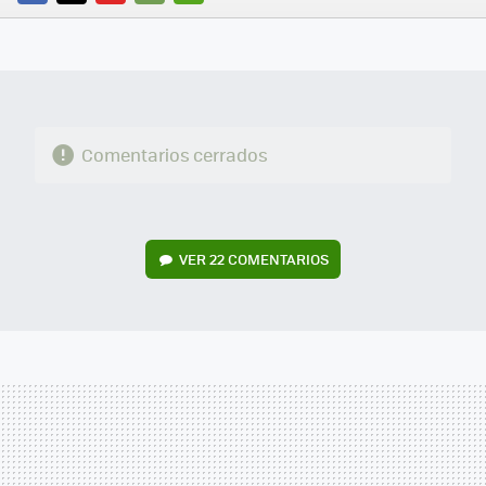
FACEBOOK
TWITTER
FLIPBOARD
E-
WHATSAPP
MAIL
Comentarios cerrados
VER
22 COMENTARIOS