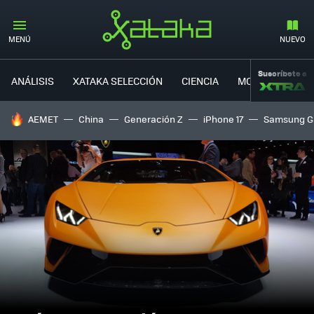
MENÚ
NUEVO
Suscríbete a
ANÁLISIS
XATAKA SELECCIÓN
CIENCIA
MOVILIDAD
HOY SE HABLA DE
AEMET
China
Generación Z
iPhone 17
Samsung G