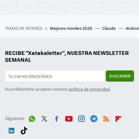
TEMAS DE INTERÉS
Mejores moviles 2026
Claude
Androi
RECIBE "Xatakaletter", NUESTRA NEWSLETTER
SEMANAL
SUSCRIBIR
Suscribiéndote aceptas nuestra
política de privacidad
Síguenos
Wh
Twit
Fac
You
Inst
Tele
RSS
Flip
ats
ter
ebo
tub
agr
gra
boa