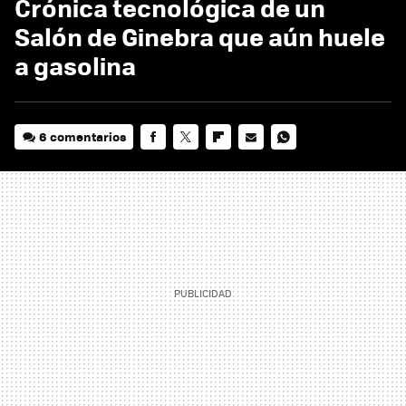
Crónica tecnológica de un
Salón de Ginebra que aún huele
a gasolina
6 comentarios
FACEBOOK
TWITTER
FLIPBOARD
E-
WHATSAPP
MAIL