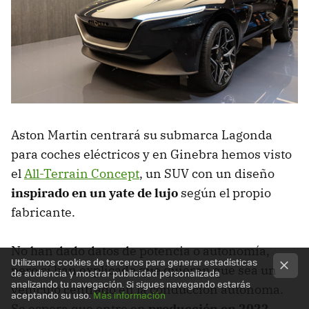
Aston Martin centrará su submarca Lagonda
para coches eléctricos y en Ginebra hemos visto
el
All-Terrain Concept
, un SUV con un diseño
inspirado en un yate de lujo
según el propio
fabricante.
No han dado datos de potencia o autonomía,
Utilizamos cookies de terceros para generar estadísticas
pero sí han explicado que quieren que sea un
de audiencia y mostrar publicidad personalizada
analizando tu navegación. Si sigues navegando estarás
vehículo centrado en la conducción autónoma.
aceptando su uso.
Más información
Se espera que entre en
producción en 2022
.