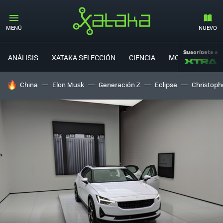
MENÚ
NUEVO
Suscríbete a
ANÁLISIS
XATAKA SELECCIÓN
CIENCIA
MOVILIDAD
HOY SE HABLA DE
China
Elon Musk
Generación Z
Eclipse
Christoph