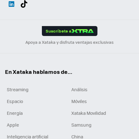
Wh
Twit
Fac
You
Inst
Tele
RSS
Flip
ats
ter
ebo
tub
agr
gra
boa
Link
Tikt
App
ok
e
am
m
rd
edI
ok
Suscríbete a
n
Apoya a Xataka y disfruta ventajas exclusivas
En Xataka hablamos de...
Streaming
Análisis
Espacio
Móviles
Energía
Xataka Movilidad
Apple
Samsung
Inteligencia artificial
China