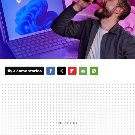
3 comentarios
FACEBOOK
TWITTER
FLIPBOARD
E-
WHATSAPP
MAIL