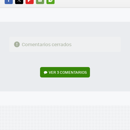
FACEBOOK
TWITTER
FLIPBOARD
E-
WHATSAPP
MAIL
Comentarios cerrados
VER
3 COMENTARIOS