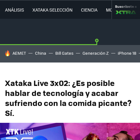
Suscríbete a
ANÁLISIS
XATAKA SELECCIÓN
CIENCIA
MOVILIDAD
HOY SE HABLA DE
AEMET
China
Bill Gates
Generación Z
iPhone 18
Xataka Live 3x02: ¿Es posible
hablar de tecnología y acabar
sufriendo con la comida picante?
Sí.