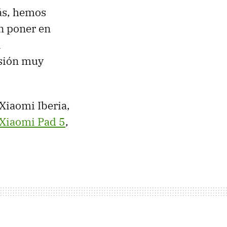
ás, hemos
en poner en
n
esión muy
Xiaomi Iberia,
Xiaomi Pad 5
,