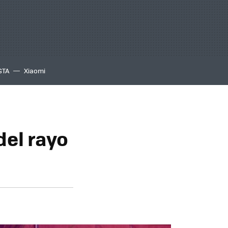
GTA
Xiaomi
del rayo