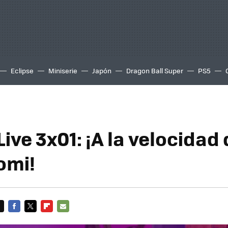
Eclipse
Miniserie
Japón
Dragon Ball Super
PS5
ive 3x01: ¡A la velocidad 
omi!
FACEBOOK
TWITTER
FLIPBOARD
E-