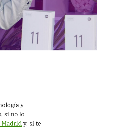
nología y
, si no lo
n Madrid
y, si te