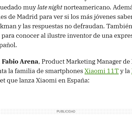
 quedado muy
late night
norteamericano. Adem
alles de Madrid para ver si los más jóvenes sab
kman y las respuestas no defraudan. Tambié
ara conocer al ilustre inventor de una expr
spañol.
a
Fabio Arena
, Product Marketing Manager de 
ta la familia de smartphones
Xiaomi 11T
y la
let que lanza Xiaomi en España: