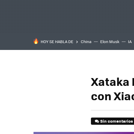
HOY SE HABLA DE
China
Elon Musk
IA
Xataka L
con Xia
Sin comentarios