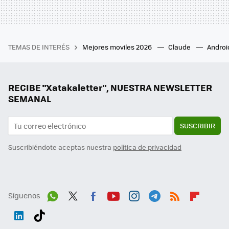
TEMAS DE INTERÉS
Mejores moviles 2026
Claude
Androi
RECIBE "Xatakaletter", NUESTRA NEWSLETTER
SEMANAL
SUSCRIBIR
Suscribiéndote aceptas nuestra
política de privacidad
Síguenos
Wh
Twit
Fac
You
Inst
Tele
RSS
Flip
ats
ter
ebo
tub
agr
gra
boa