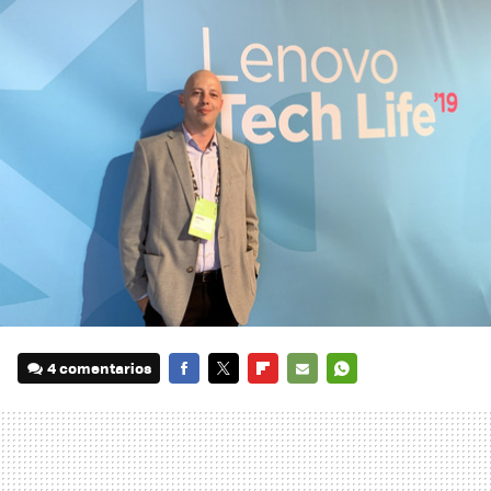
4 comentarios
FACEBOOK
TWITTER
FLIPBOARD
E-
WHATSAPP
MAIL