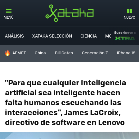
MENÚ
NUEVO
Suscríbete a
ANÁLISIS
XATAKA SELECCIÓN
CIENCIA
MOVILIDAD
HOY SE HABLA DE
AEMET
China
Bill Gates
Generación Z
iPhone 18
"Para que cualquier inteligencia
artificial sea inteligente hacen
falta humanos escuchando las
interacciones", James LaCroix,
directivo de software en Lenovo