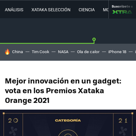
Suscríbete a
ANÁLISIS
XATAKA SELECCIÓN
CIENCIA
MOVILIDAD
HOY SE HABLA DE
China
Tim Cook
NASA
Ola de calor
iPhone 18
Mejor innovación en un gadget:
vota en los Premios Xataka
Orange 2021