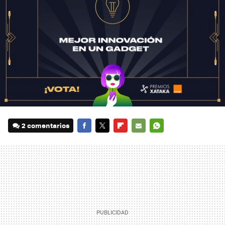
2 comentarios
FACEBOOK
TWITTER
FLIPBOARD
E-
WHATSAPP
MAIL