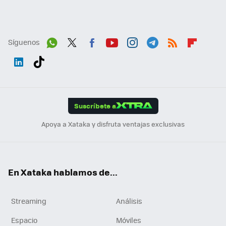
Síguenos
Wh
Twit
Fac
You
Inst
Tele
RSS
Flip
ats
ter
ebo
tub
agr
gra
boa
Link
Tikt
App
ok
e
am
m
rd
edI
ok
Suscríbete a
n
Apoya a Xataka y disfruta ventajas exclusivas
En Xataka hablamos de...
Streaming
Análisis
Espacio
Móviles