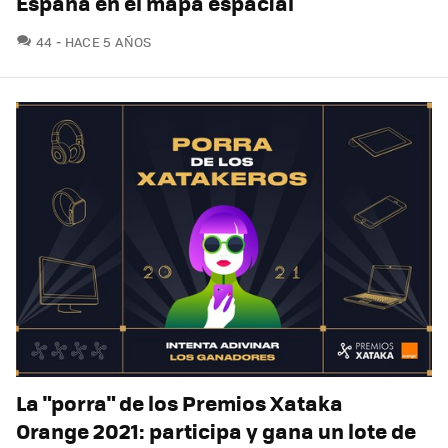
España en el mapa espacial
COMENTARIOS
44
HACE 5 AÑOS
La "porra" de los Premios Xataka
Orange 2021: participa y gana un lote de