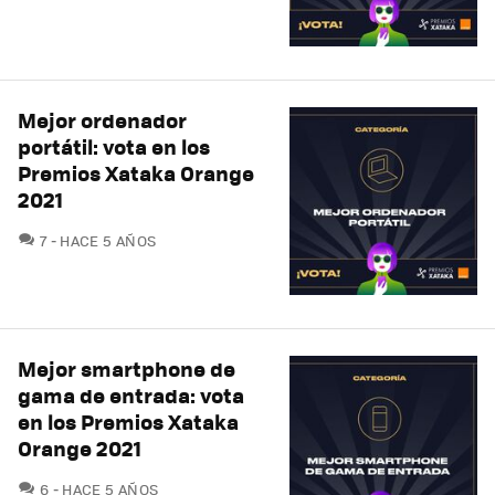
Mejor ordenador
portátil: vota en los
Premios Xataka Orange
2021
COMENTARIOS
7
HACE 5 AÑOS
Mejor smartphone de
gama de entrada: vota
en los Premios Xataka
Orange 2021
COMENTARIOS
6
HACE 5 AÑOS