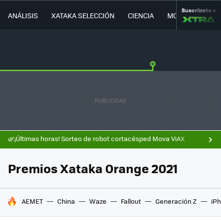
Suscríbete a
ANÁLISIS
XATAKA SELECCIÓN
CIENCIA
MOVILIDAD
🌿¡Últimas horas! Sorteo de robot cortacésped Mova ViAX
Premios Xataka Orange 2021
HOY SE HABLA DE
AEMET
China
Waze
Fallout
Generación Z
iPh